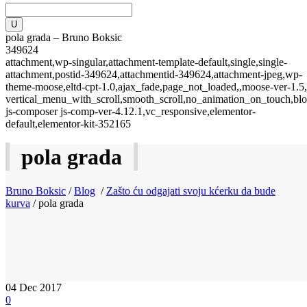
pola grada – Bruno Boksic
349624
attachment,wp-singular,attachment-template-default,single,single-
attachment,postid-349624,attachmentid-349624,attachment-jpeg,wp-
theme-moose,eltd-cpt-1.0,ajax_fade,page_not_loaded,,moose-ver-1.5,
vertical_menu_with_scroll,smooth_scroll,no_animation_on_touch,blo
js-composer js-comp-ver-4.12.1,vc_responsive,elementor-
default,elementor-kit-352165
pola grada
Bruno Boksic
/
Blog
/
Zašto ću odgajati svoju kćerku da bude
kurva
/
pola grada
04
Dec 2017
0