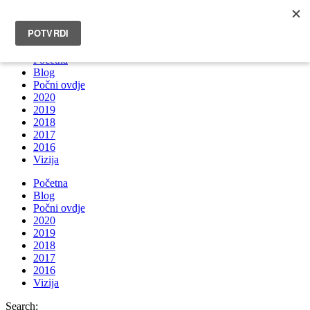
INFO@BRUNOBOKSIC.COM
Početna
Blog
Počni ovdje
2020
2019
2018
2017
2016
Vizija
Početna
Blog
Počni ovdje
2020
2019
2018
2017
2016
Vizija
Search: