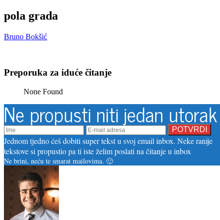
pola grada
Bruno Bokšić
Preporuka za iduće čitanje
None Found
Ne propusti niti jedan utorak
Jednom tjedno ćeš dobiti super tekst u svoj email inbox. Neke ranije
tekstove si propustio pa ti iste želim poslati na čitanje u inbox
Ne brini, neću te smarat mailovima. 🙂