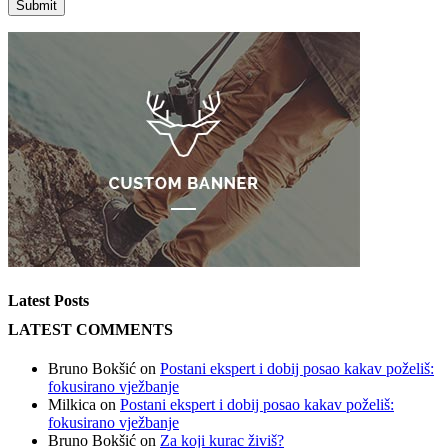
Latest Posts
LATEST COMMENTS
Bruno Bokšić
on
Postani ekspert i dobij posao kakav poželiš:
fokusirano vježbanje
Milkica
on
Postani ekspert i dobij posao kakav poželiš:
fokusirano vježbanje
Bruno Bokšić
on
Za koji kurac živiš?