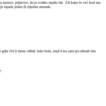
su kurave, prljavice, da je svatko opalio itd. Ali kako to već kod nas
aju ispade jedan ili nijedan momak.
 gdje ćeš ti mene odbiti, halo bola, znaš ti ko sam ja) odmah istu
?