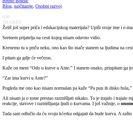
Bruno Bokšić
Blog
,
najčitanije
,
Osobni razvoj
630
SHARES
Želiš još super priča i edukacijskog materijala? Upiši svoje ime i e-ma
Sretnem prijatelja na cesti kojeg nisam odavno vidio.
Krenemo tu u priču neku, ono kao što inače stanem sa ljudima na cest
I pitam ga gdje će večeras.
Kaže on meni “Odo u kurve u Ante.” I stanem onako, priupitam ga je
“Zar ima kurvi u Ante?”
Pogleda me ono kao nisam normalan pa kaže “Pa pun ih disko bola,” 
Ali nisam ja o tome prestao razmišljati nikako. To je trajalo i traja
reakcije, stavove i razmišljanja ljudi o kurvama. I još važnije, o
onome 
Tada sam odlučio da ću svoju kćerku odgajati da bude kurva. A zašto bi 