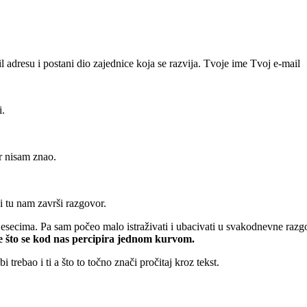
il adresu i postani dio zajednice koja se razvija. Tvoje ime
Tvoj e-mail
i.
r nisam znao.
i
tu nam završi razgovor.
lo mjesecima. Pa sam počeo malo istraživati i ubacivati u svakodnevne ra
što se kod nas percipira jednom kurvom.
trebao i ti a što to točno znači pročitaj kroz tekst.