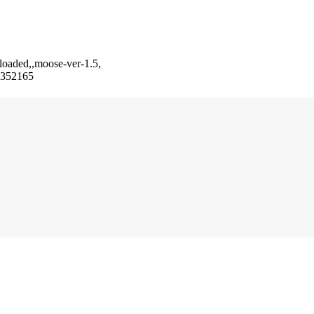
_loaded,,moose-ver-1.5,
t-352165