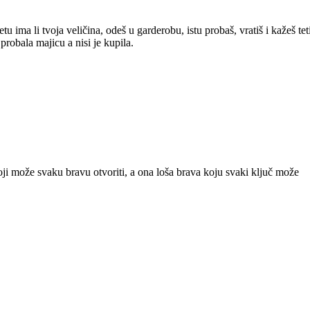
tu ima li tvoja veličina, odeš u garderobu, istu probaš, vratiš i kažeš tet
 probala majicu a nisi je kupila.
ji može svaku bravu otvoriti, a ona loša brava koju svaki ključ može