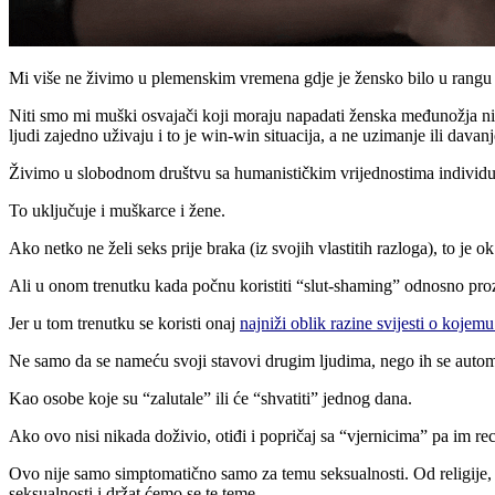
Mi više ne živimo u plemenskim vremena gdje je žensko bilo u rangu ra
Niti smo mi muški osvajači koji moraju napadati ženska međunožja nit
ljudi zajedno uživaju i to je win-win situacija, a ne uzimanje ili dava
Živimo u slobodnom društvu sa humanističkim vrijednostima individual
To uključuje i muškarce i žene.
Ako netko ne želi seks prije braka (iz svojih vlastitih razloga), to je ok
Ali u onom trenutku kada počnu koristiti “slut-shaming” odnosno prozi
Jer u tom trenutku se koristi onaj
najniži oblik razine svijesti o kojem
Ne samo da se nameću svoji stavovi drugim ljudima, nego ih se automa
Kao osobe koje su “zalutale” ili će “shvatiti” jednog dana.
Ako ovo nisi nikada doživio, otiđi i popričaj sa “vjernicima” pa im reci
Ovo nije samo simptomatično samo za temu seksualnosti. Od religije,
seksualnosti i držat ćemo se te teme.