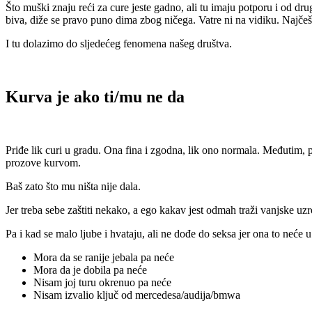
Što muški znaju reći za cure jeste gadno, ali tu imaju potporu i od drug
biva, diže se pravo puno dima zbog ničega. Vatre ni na vidiku. Najčešć
I tu dolazimo do sljedećeg fenomena našeg društva.
Kurva je ako ti/mu ne da
Priđe lik curi u gradu. Ona fina i zgodna, lik ono normala. Međutim, p
prozove kurvom.
Baš zato što mu ništa nije dala.
Jer treba sebe zaštiti nekako, a ego kakav jest odmah traži vanjske uz
Pa i kad se malo ljube i hvataju, ali ne dođe do seksa jer ona to neće
Mora da se ranije jebala pa neće
Mora da je dobila pa neće
Nisam joj turu okrenuo pa neće
Nisam izvalio ključ od mercedesa/audija/bmwa