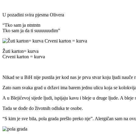
U pozadini svira pjesma Olivera
“Tko sam ja ntntntn
Tko sam ja da ti suuuuuudim”
Žuti karton= kurva
Crveni karton = kurva
Nikad se u BiH nije pustila jer kod nas je prva stvar koju ljudi nauče 
Zato nam svaka grad u državi ima barem jednu ulicu koja se kolokvij
A u Blejićevoj sijede ljudi, ispijaju kavu i bleje u druge ljude. A blej
Tada se dođe do životnih odluka te osobe.
“S kim je sve bila, pola grada prešlo preko nje”. Alergičan sam na ovu