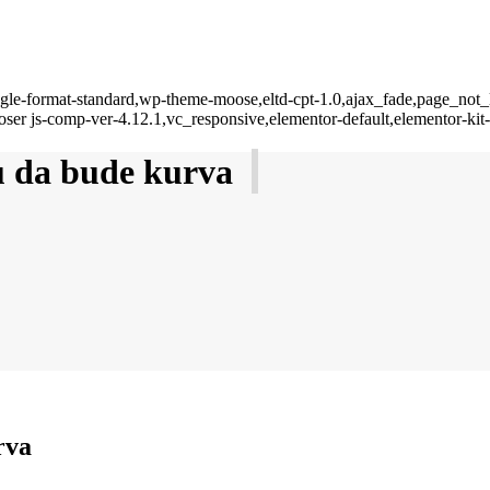
single-format-standard,wp-theme-moose,eltd-cpt-1.0,ajax_fade,page_not
oser js-comp-ver-4.12.1,vc_responsive,elementor-default,elementor-ki
u da bude kurva
rva