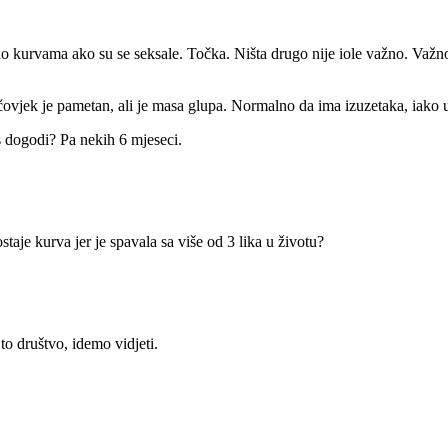
o kurvama ako su se seksale. Točka. Ništa drugo nije iole važno. Važno 
n čovjek je pametan, ali je masa glupa. Normalno da ima izuzetaka, iako
s dogodi? Pa nekih 6 mjeseci.
ostaje kurva jer je spavala sa više od 3 lika u životu?
to društvo, idemo vidjeti.