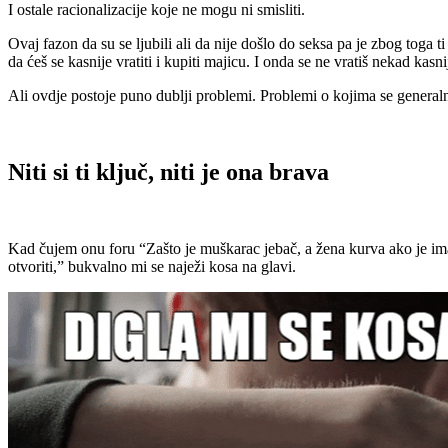
I ostale racionalizacije koje ne mogu ni smisliti.
Ovaj fazon da su se ljubili ali da nije došlo do seksa pa je zbog toga ti
da ćeš se kasnije vratiti i kupiti majicu. I onda se ne vratiš nekad kasn
Ali ovdje postoje puno dublji problemi. Problemi o kojima se generalno
Niti si ti ključ, niti je ona brava
Kad čujem onu foru “Zašto je muškarac jebač, a žena kurva ako je imal
otvoriti,” bukvalno mi se naježi kosa na glavi.