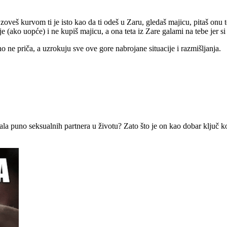
 zoveš kurvom ti je isto kao da ti odeš u Zaru, gledaš majicu, pitaš onu te
ije (ako uopće) i ne kupiš majicu, a ona teta iz Zare galami na tebe jer si
 ne priča, a uzrokuju sve ove gore nabrojane situacije i razmišljanja.
a puno seksualnih partnera u životu? Zato što je on kao dobar ključ ko