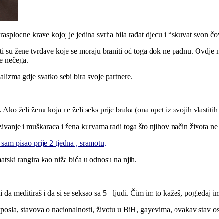
splodne krave kojoj je jedina svrha bila rađat djecu i “skuvat svon čo
i su žene tvrđave koje se moraju braniti od toga dok ne padnu. Ovdje n
nje nečega.
izma gdje svatko sebi bira svoje partnere.
. Ako želi ženu koja ne želi seks prije braka (ona opet iz svojih vlastitih 
vanje i muškaraca i žena kurvama radi toga što njihov način života ne o
u sam pisao prije 2 tjedna , sramotu
.
tski rangira kao niža bića u odnosu na njih.
 da meditiraš i da si se seksao sa 5+ ljudi. Čim im to kažeš, pogledaj im u
 posla, stavova o nacionalnosti, životu u BiH, gayevima, ovakav stav