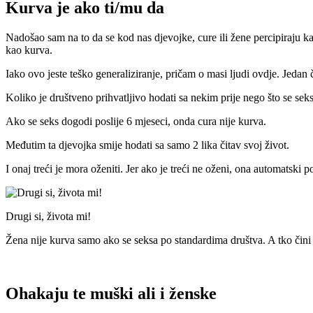
Kurva je ako ti/mu da
Nadošao sam na to da se kod nas djevojke, cure ili žene percipiraju ka
kao kurva.
Iako ovo jeste teško generaliziranje, pričam o masi ljudi ovdje. Jeda
Koliko je društveno prihvatljivo hodati sa nekim prije nego što se sek
Ako se seks dogodi poslije 6 mjeseci, onda cura nije kurva.
Međutim ta djevojka smije hodati sa samo 2 lika čitav svoj život.
I onaj treći je mora oženiti. Jer ako je treći ne oženi, ona automatski p
Drugi si, života mi!
Žena nije kurva samo ako se seksa po standardima društva. A tko čini 
Ohakaju te muški ali i ženske