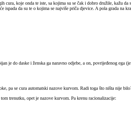
ih cura, koje onda te iste, sa kojima su se čak i dobro družile, kažu da 
e ispada da su te o kojima se najviše priča djevice. A pola grada na kr
ijan je do daske i ženska ga naravno odjebe, a on, povrijeđenog ega (jer
roke, pa se cura automatski nazove kurvom. Radi toga što ništa nije bilo
 u tom trenutku, opet je nazove kurvom. Pa krenu racionalizacije: