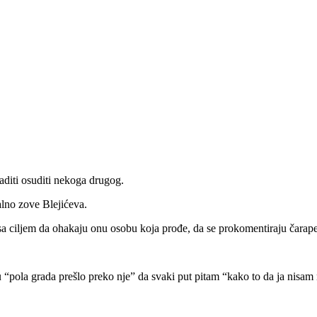
raditi osuditi nekoga drugog.
alno zove Blejićeva.
e sa ciljem da ohakaju onu osobu koja prođe, da se prokomentiraju čarape,
 “pola grada prešlo preko nje” da svaki put pitam “kako to da ja nisam 