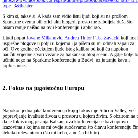
S kim si, takav si. A kada sam vidio listu ljudi koji su na prošlom
Spark.me eventu bili oficijalni blogeri, prosto me zaboljela duša što
nisam ranije naišao na ovu konferenciju i aplicirao.
Ljudi poput
Jovane Miljanović
,
Andrea Tintor
i
Tea Zavacki
koji ima
uspješne blogove u polju u kojemu i ja pišem su mi odmah zapali za
oči. Ove godine očekujem ljude istog kalibra od koji ću napokon
naučiti vrijedne stvari vezane za balkansku blog scenu. A gdje bolje t
učiniti nego na Spark.me konferenciju u Budvi, uz jutarnju kavu i
toplo sunce.
2. Fokus na jugoistočnu Europu
Napokon jedna jaka konferencija kojoj fokus nije Silicon Valley, već
popravljanje kvalitete života u prostoru u kojem živim. S obzirom na 
da je fokus mog pisanja Balkan, ova konferencija se bavi upravo
izazovima s kojima se mi ovdje suočavamo što čitavu konferenciju čin
itekako relevantnom (šta mi treba, a ne šta bi htio).