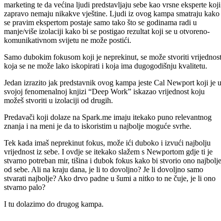
marketing te da većina ljudi predstavljaju sebe kao vrsne eksperte koji
zapravo nemaju nikakve vještine. Ljudi iz ovog kampa smatraju kako
se pravim ekspertom postaje samo tako što se godinama radi u
manje/više izolaciji kako bi se postigao rezultat koji se u otvoreno-
komunikativnom svijetu ne može postići.
Samo dubokim fokusom koji je neprekinut, se može stvoriti vrijednos
koja se ne može lako iskopirati i koja ima dugogodišnju kvalitetu.
Jedan izrazito jak predstavnik ovog kampa jeste Cal Newport koji je 
svojoj fenomenalnoj knjizi “Deep Work” iskazao vrijednost koju
možeš stvoriti u izolaciji od drugih.
Predavači koji dolaze na Spark.me imaju itekako puno relevantnog
znanja i na meni je da to iskoristim u najbolje moguće svrhe.
Tek kada imaš neprekinut fokus, može ići duboko i izvući najbolju
vrijednost iz sebe. I ovdje se itekako slažem s Newportom gdje ti je
stvarno potreban mir, tišina i dubok fokus kako bi stvorio ono najbolj
od sebe. Ali na kraju dana, je li to dovoljno? Je li dovoljno samo
stvarati najbolje? Ako drvo padne u šumi a nitko to ne čuje, je li ono
stvarno palo?
I tu dolazimo do drugog kampa.