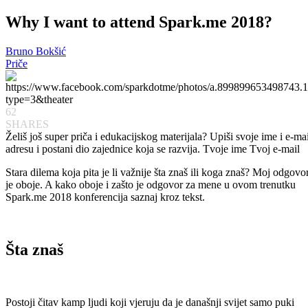
Why I want to attend Spark.me 2018?
Bruno Bokšić
Priče
62
SHARES
Želiš još super priča i edukacijskog materijala? Upiši svoje ime i e-mai
adresu i postani dio zajednice koja se razvija. Tvoje ime
Tvoj e-mail
Stara dilema koja pita je li važnije šta znaš ili koga znaš? Moj odgovo
je oboje. A kako oboje i zašto je odgovor za mene u ovom trenutku
Spark.me 2018 konferencija saznaj kroz tekst.
Šta znaš
Postoji čitav kamp ljudi koji vjeruju da je današnji svijet samo puki