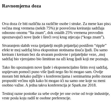
Ravnomjerna doza
Ova doza će biti različita za različite osobe i struke. Za mene kao pisc
većina mog vremena (nekih 75%) je posvećena kreiranju sadržaja
odnosno onomu “šta znam”, dok ostalih 25% vremena provodim
upoznavajući nove ljude i šireći svoj krug utjecaja (“koga znam”).
Stvaranjem slabih veza (prijatelji mojih prijatelja) postižem “ripple”
efekt te moj sadržaj biva eksponiran stotinama tisuća ljudi. Da samo
kreiram i kreiram bez da stvaram poslovne i prijateljske veze, ,moj
sadržaj bio vjerojatno bio limitiran na uži krug ljudi koji me poznaju.
Tako što upoznajem nove ljude i eksponencijalno širim svoj sadržaj,
uspijevam pomoći puno više ljudi nego što bi mogao sam. Ovdje
moram biti itekako pažljiv s konferencijama i seminarima pošto mora
propustiti većinu njih kako bi mogao ići na samo one koje su meni
osobno važne. A jedna takva konferencija je Spark.me 2018.
Testiraj razne postotke za sebe ovdje jer one ovise od tvoje industrije,
vrste posla koju radiš te osobne preferencije.