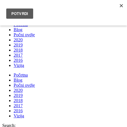
INFO@BRUNOBOKSIC.COM
Početna
Blog
Počni ovdje
2020
2019
2018
2017
2016
Vizija
Početna
Blog
Počni ovdje
2020
2019
2018
2017
2016
Vizija
Search: