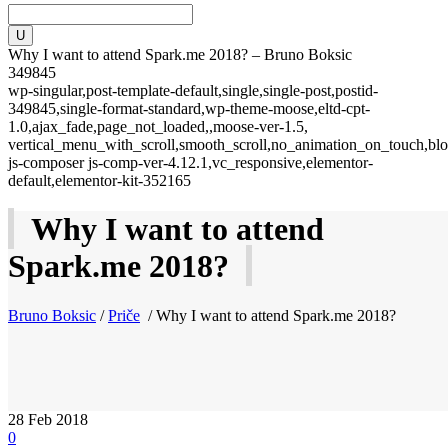
Why I want to attend Spark.me 2018? – Bruno Boksic
349845
wp-singular,post-template-default,single,single-post,postid-
349845,single-format-standard,wp-theme-moose,eltd-cpt-
1.0,ajax_fade,page_not_loaded,,moose-ver-1.5,
vertical_menu_with_scroll,smooth_scroll,no_animation_on_touch,blo
js-composer js-comp-ver-4.12.1,vc_responsive,elementor-
default,elementor-kit-352165
Why I want to attend
Spark.me 2018?
Bruno Boksic
/
Priče
/
Why I want to attend Spark.me 2018?
28
Feb 2018
0