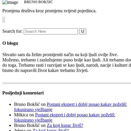
BRUNO BOKŠIĆ
Promjena društva kroz promjenu svijesti pojedinca.
Search for:
O blogu
Shvatio sam da želim promijeniti način na koji ljudi ovdje žive.
Možemo, trebamo i zaslužujemo puno bolje kao ljudi. Ali trebamo do
do toga. Trebamo rasti i razvijati se kao ljudi, narodi, nacije i kulture 
bismo do napravili život kakav trebamo živjeti.
Posljednji komentari
Bruno Bokšić
on
Postani ekspert i dobij posao kakav poželiš:
fokusirano vježbanje
Milkica
on
Postani ekspert i dobij posao kakav poželiš:
fokusirano vježbanje
Bruno Bokšić
on
Za koji kurac živiš?
Jelena
on
Za koji kurac živiš?