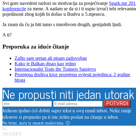
Svi gore navedeni razlozi su motivacija za posjećivanje
Spark.me 201
konferencije
za mene. A nadam se da si i ti uspio izvući tebi relevantn
pojedinosti zbog kojih bi došao u Budvu u 5.mjesecu.
Ja znam da ću ja biti tamo s mnoštvom drugih, genijalnih ljudi.
A ti?
Preporuka za iduće čitanje
Zašto sam sretan ali nisam zadovoljan
Kako je Balkan disao kao jedno
Internacionalni Train the Trainers Sarajevo
Promjena društva kroz promjenu svijesti pojedinca: 2 godine
bloga
Ne propusti niti jedan utorak
Jednom tjedno ćeš dobiti super tekst u svoj email inbox. Neke ranije
tekstove si propustio pa ti iste želim poslati na čitanje u inbox
Ne brini, neću te smarat mailovima. 🙂
62
SHARES