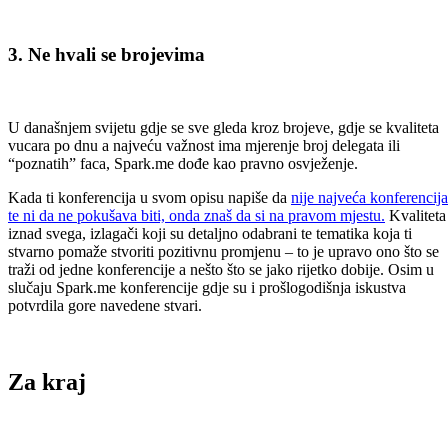
3. Ne hvali se brojevima
U današnjem svijetu gdje se sve gleda kroz brojeve, gdje se kvaliteta
vucara po dnu a najveću važnost ima mjerenje broj delegata ili
“poznatih” faca, Spark.me dođe kao pravno osvježenje.
Kada ti konferencija u svom opisu napiše da
nije najveća konferencija
te ni da ne pokušava biti, onda znaš da si na pravom mjestu.
Kvaliteta
iznad svega, izlagači koji su detaljno odabrani te tematika koja ti
stvarno pomaže stvoriti pozitivnu promjenu – to je upravo ono što se
traži od jedne konferencije a nešto što se jako rijetko dobije. Osim u
slučaju Spark.me konferencije gdje su i prošlogodišnja iskustva
potvrdila gore navedene stvari.
Za kraj