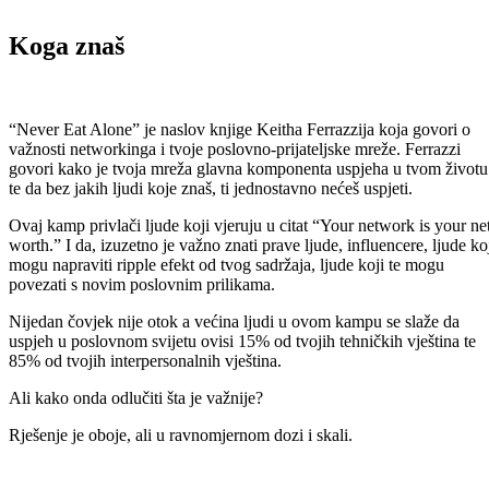
Koga znaš
“Never Eat Alone” je naslov knjige Keitha Ferrazzija koja govori o
važnosti networkinga i tvoje poslovno-prijateljske mreže. Ferrazzi
govori kako je tvoja mreža glavna komponenta uspjeha u tvom životu
te da bez jakih ljudi koje znaš, ti jednostavno nećeš uspjeti.
Ovaj kamp privlači ljude koji vjeruju u citat “Your network is your ne
worth.” I da, izuzetno je važno znati prave ljude, influencere, ljude ko
mogu napraviti ripple efekt od tvog sadržaja, ljude koji te mogu
povezati s novim poslovnim prilikama.
Nijedan čovjek nije otok a većina ljudi u ovom kampu se slaže da
uspjeh u poslovnom svijetu ovisi 15% od tvojih tehničkih vještina te
85% od tvojih interpersonalnih vještina.
Ali kako onda odlučiti šta je važnije?
Rješenje je oboje, ali u ravnomjernom dozi i skali.