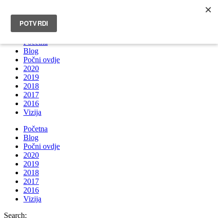
INFO@BRUNOBOKSIC.COM
Početna
Blog
Počni ovdje
2020
2019
2018
2017
2016
Vizija
Početna
Blog
Počni ovdje
2020
2019
2018
2017
2016
Vizija
Search: