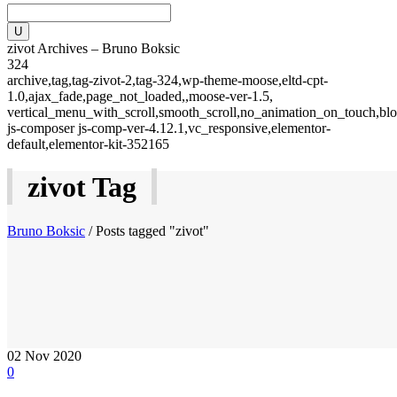
zivot Archives – Bruno Boksic
324
archive,tag,tag-zivot-2,tag-324,wp-theme-moose,eltd-cpt-
1.0,ajax_fade,page_not_loaded,,moose-ver-1.5,
vertical_menu_with_scroll,smooth_scroll,no_animation_on_touch,blo
js-composer js-comp-ver-4.12.1,vc_responsive,elementor-
default,elementor-kit-352165
zivot Tag
Bruno Boksic
/
Posts tagged "zivot"
02
Nov 2020
0