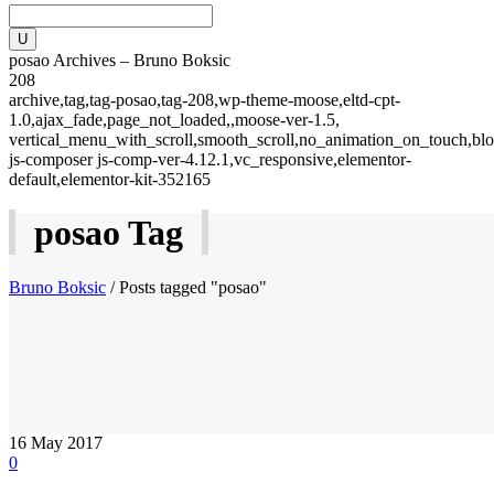
posao Archives – Bruno Boksic
208
archive,tag,tag-posao,tag-208,wp-theme-moose,eltd-cpt-
1.0,ajax_fade,page_not_loaded,,moose-ver-1.5,
vertical_menu_with_scroll,smooth_scroll,no_animation_on_touch,blo
js-composer js-comp-ver-4.12.1,vc_responsive,elementor-
default,elementor-kit-352165
posao Tag
Bruno Boksic
/
Posts tagged "posao"
16
May 2017
0