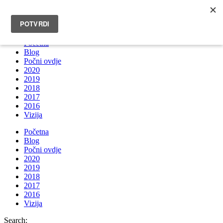
INFO@BRUNOBOKSIC.COM
Početna
Blog
Počni ovdje
2020
2019
2018
2017
2016
Vizija
Početna
Blog
Počni ovdje
2020
2019
2018
2017
2016
Vizija
Search: