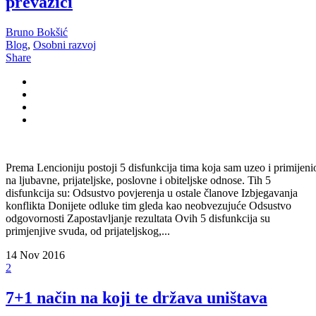
prevazići
Bruno Bokšić
Blog
,
Osobni razvoj
Share
Prema Lencioniju postoji 5 disfunkcija tima koja sam uzeo i primijeni
na ljubavne, prijateljske, poslovne i obiteljske odnose. Tih 5
disfunkcija su: Odsustvo povjerenja u ostale članove Izbjegavanja
konflikta Donijete odluke tim gleda kao neobvezujuće Odsustvo
odgovornosti Zapostavljanje rezultata Ovih 5 disfunkcija su
primjenjive svuda, od prijateljskog,...
14
Nov 2016
2
7+1 način na koji te država uništava