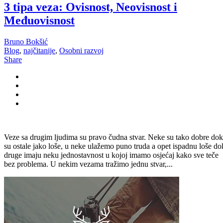
3 tipa veza: Ovisnost, Neovisnost i
Međuovisnost
Bruno Bokšić
Blog
,
najčitanije
,
Osobni razvoj
Share
Veze sa drugim ljudima su pravo čudna stvar. Neke su tako dobre dok
su ostale jako loše, u neke ulažemo puno truda a opet ispadnu loše do
druge imaju neku jednostavnost u kojoj imamo osjećaj kako sve teče
bez problema. U nekim vezama tražimo jednu stvar,...