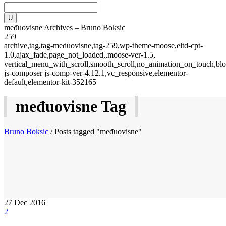
međuovisne Archives – Bruno Boksic
259
archive,tag,tag-meduovisne,tag-259,wp-theme-moose,eltd-cpt-
1.0,ajax_fade,page_not_loaded,,moose-ver-1.5,
vertical_menu_with_scroll,smooth_scroll,no_animation_on_touch,blo
js-composer js-comp-ver-4.12.1,vc_responsive,elementor-
default,elementor-kit-352165
međuovisne Tag
Bruno Boksic
/
Posts tagged "međuovisne"
27
Dec 2016
2