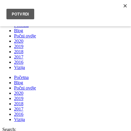
INFO@BRUNOBOKSIC.COM
Početna
Blog
Počni ovdje
2020
2019
2018
2017
2016
Vizija
Početna
Blog
Počni ovdje
2020
2019
2018
2017
2016
Vizija
Search: