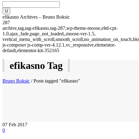
efikasno Archives – Bruno Boksic
287
archive,tag,tag-efikasno,tag-287,wp-theme-moose,eltd-cpt-
1.0,ajax_fade,page_not_loaded,,moose-ver-1.5,
vertical_menu_with_scroll,smooth_scroll,no_animation_on_touch,blo
js-composer js-comp-ver-4.12.1,vc_responsive,elementor-
default,elementor-kit-352165
efikasno Tag
Bruno Boksic
/
Posts tagged "efikasno"
07
Feb 2017
0