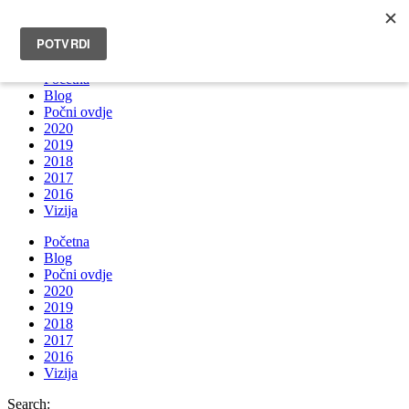
INFO@BRUNOBOKSIC.COM
Početna
Blog
Počni ovdje
2020
2019
2018
2017
2016
Vizija
Početna
Blog
Počni ovdje
2020
2019
2018
2017
2016
Vizija
Search: