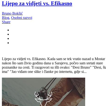
Lijepo za vidjeti vs. Efikasno
Bruno Bokšić
Blog
,
Osobni razvoj
Share
Lijepo za vidjeti vs. Efikasno. Kada sam se tek vratio nazad u Mostar
nakon što sam živio godinu dana u Sarajevu, počeo sam sretati stare
poznanike na cesti. Ti razgovori su išli ovako: "Đesi Bruno" "Đesi, št
ima" "Jao viđam one slike i članke po internetu, gdje si...