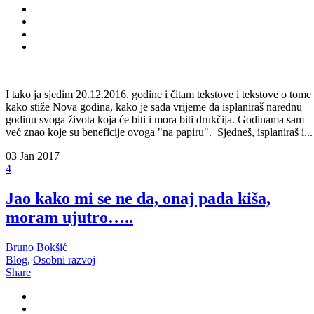
I tako ja sjedim 20.12.2016. godine i čitam tekstove i tekstove o tome
kako stiže Nova godina, kako je sada vrijeme da isplaniraš narednu
godinu svoga života koja će biti i mora biti drukčija. Godinama sam
već znao koje su beneficije ovoga "na papiru". Sjedneš, isplaniraš i...
03
Jan 2017
4
Jao kako mi se ne da, onaj pada kiša,
moram ujutro…..
Bruno Bokšić
Blog
,
Osobni razvoj
Share