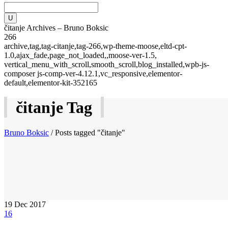
čitanje Archives – Bruno Boksic
266
archive,tag,tag-citanje,tag-266,wp-theme-moose,eltd-cpt-
1.0,ajax_fade,page_not_loaded,,moose-ver-1.5,
vertical_menu_with_scroll,smooth_scroll,blog_installed,wpb-js-
composer js-comp-ver-4.12.1,vc_responsive,elementor-
default,elementor-kit-352165
čitanje Tag
Bruno Boksic
/
Posts tagged "čitanje"
19
Dec 2017
16