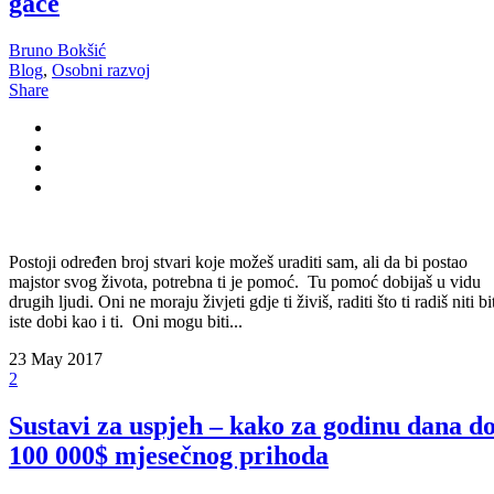
gaće
Bruno Bokšić
Blog
,
Osobni razvoj
Share
Postoji određen broj stvari koje možeš uraditi sam, ali da bi postao
majstor svog života, potrebna ti je pomoć. Tu pomoć dobijaš u vidu
drugih ljudi. Oni ne moraju živjeti gdje ti živiš, raditi što ti radiš niti bi
iste dobi kao i ti. Oni mogu biti...
23
May 2017
2
Sustavi za uspjeh – kako za godinu dana d
100 000$ mjesečnog prihoda