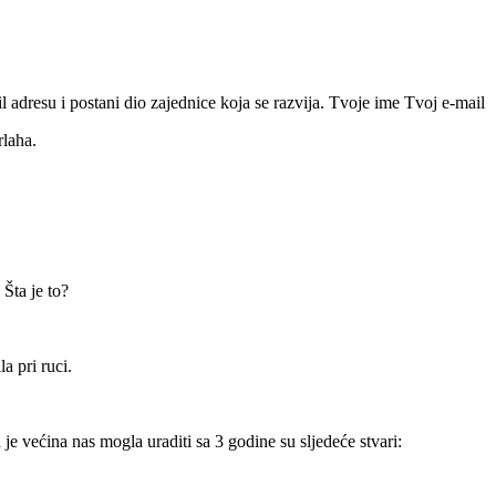
il adresu i postani dio zajednice koja se razvija. Tvoje ime
Tvoj e-mail
rlaha.
 Šta je to?
a pri ruci.
e većina nas mogla uraditi sa 3 godine su sljedeće stvari: