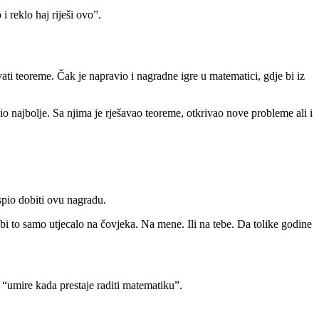
i reklo haj riješi ovo”.
ati teoreme. Čak je napravio i nagradne igre u matematici, gdje bi iz
čio najbolje. Sa njima je rješavao teoreme, otkrivao nove probleme ali i
spio dobiti ovu nagradu.
bi to samo utjecalo na čovjeka. Na mene. Ili na tebe. Da tolike godine
k “umire kada prestaje raditi matematiku”.