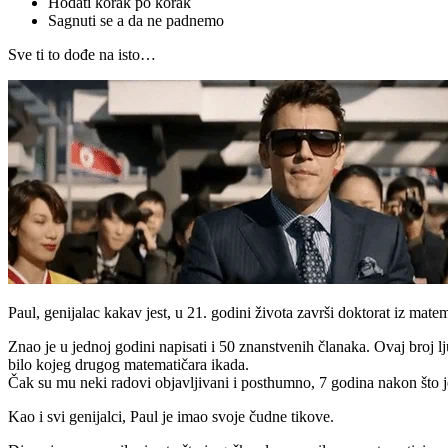
Hodati korak po korak
Sagnuti se a da ne padnemo
Sve ti to dođe na isto…
Paul, genijalac kakav jest, u 21. godini života završi doktorat iz m
Znao je u jednoj godini napisati i 50 znanstvenih članaka. Ovaj broj l
bilo kojeg drugog matematičara ikada.
Čak su mu neki radovi objavljivani i posthumno, 7 godina nakon što j
Kao i svi genijalci, Paul je imao svoje čudne tikove.