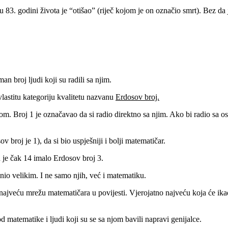
 u 83. godini života je “otišao” (riječ kojom je on označio smrt). Bez
n broj ljudi koji su radili sa njim.
vlastitu kategoriju kvalitetu nazvanu
Erdosov broj.
om. Broj 1 je označavao da si radio direktno sa njim. Ako bi radio sa 
v broj je 1), da si bio uspješniji i bolji matematičar.
 je čak 14 imalo Erdosov broj 3.
nio velikim. I ne samo njih, već i matematiku.
la najveću mrežu matematičara u povijesti. Vjerojatno najveću koja će ika
od matematike i ljudi koji su se sa njom bavili napravi genijalce.