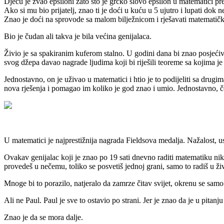
Djecu je zvao epsiloni zato što je grčko slovo epsilon u matematici pr
Ako si mu bio prijatelj, znao ti je doći u kuću u 5 ujutro i lupati dok n
Znao je doći na sprovode sa malom bilježnicom i rješavati matematičke
Bio je čudan ali takva je bila većina genijalaca.
Živio je sa spakiranim kuferom stalno. U godini dana bi znao posjećiva
svog džepa davao nagrade ljudima koji bi riješili teoreme sa kojima j
Jednostavno, on je uživao u matematici i htio je to podijeliti sa drugi
nova rješenja i pomagao im koliko je god znao i umio. Jednostavno, č
U matematici je najprestižnija nagrada Fieldsova medalja. Nažalost, 
Ovakav genijalac koji je znao po 19 sati dnevno raditi matematiku nika
provedeš u nečemu, toliko se posvetiš jednoj grani, samo to radiš u živ
Mnoge bi to porazilo, natjeralo da zamrze čitav svijet, okrenu se samo 
Ali ne Paul. Paul je sve to ostavio po strani. Jer je znao da je u pita
Znao je da se mora dalje.