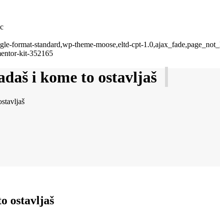
ic
single-format-standard,wp-theme-moose,eltd-cpt-1.0,ajax_fade,page_not
mentor-kit-352165
adaš i kome to ostavljaš
stavljaš
o ostavljaš