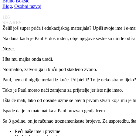
Bruno Bokšić
Blog
,
Osobni razvoj
106
SHARES
Želiš još super priča i edukacijskog materijala? Upiši svoje ime i e-ma
Na dana kada je Paul Erdos rođen, obje njegove sestre su umrle od ša
Nezer.
I šta mu majka onda uradi.
Normalno, zatvori ga u kuću pod stakleno zvono.
Paul, nema ti nigdje mrdati iz kuće. Prijatelji? To je neko strano tijelo?
Tako je Paul morao naći zamjenu za prijatelje jer iste nije imao.
I šta će mali, tako od dosade uzme se baviti prvom stvari koja mu je bil
Ispade da je to matematika a Paul prozvan genijalcem.
Sa 3 godine, on je računao troznamenkaste brojeve. Za usporedbu, šta j
Reći naše ime i prezime