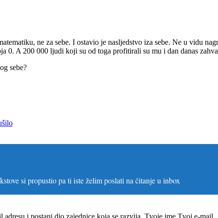
tematiku, ne za sebe. I ostavio je nasljedstvo iza sebe. Ne u vidu nag
ja 0. A 200 000 ljudi koji su od toga profitirali su mu i dan danas zahval
mog sebe?
ušilo
stove si propustio pa ti iste želim poslati na čitanje u inbox
il adresu i postani dio zajednice koja se razvija. Tvoje ime
Tvoj e-mail