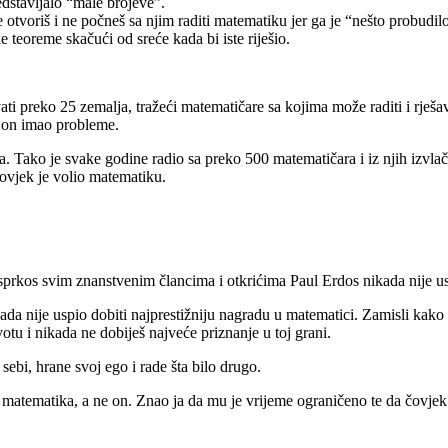
edstavljalo “male brojeve”.
e otvoriš i ne počneš sa njim raditi matematiku jer ga je “nešto probudilo 
 teoreme skačući od sreće kada bi iste riješio.
ti preko 25 zemalja, tražeći matematičare sa kojima može raditi i rješav
e on imao probleme.
ma. Tako je svake godine radio sa preko 500 matematičara i iz njih izvla
ovjek je volio matematiku.
usprkos svim znanstvenim člancima i otkrićima Paul Erdos nikada nije u
da nije uspio dobiti najprestižniju nagradu u matematici. Zamisli kako 
otu i nikada ne dobiješ najveće priznanje u toj grani.
sebi, hrane svoj ego i rade šta bilo drugo.
nju matematika, a ne on. Znao ja da mu je vrijeme ograničeno te da čovje