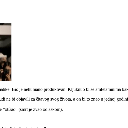
atematike. Bio je nehumano produktivan. Kljuknuo bi se amfetaminima ka
judi ne bi objavili za čitavog svog života, a on bi to znao u jednoj god
e “otišao” (smrt je zvao odlaskom).