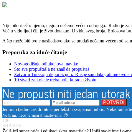
Nije bilo riječ o njemu, nego o nečemu većem od njega. Radio je za ma
Već u vidu ljudi čiji je život dotakao. U vidu svog broja, Erdosova bro
A što može biti tvoje nasljedstvo ako se predaš nečemu većem od sa
Preporuka za iduće čitanje
Novogodišnje odluke, ovaj navike
Što sve propuštaš a ne znaš da propuštaš
Zatvor u Turskoj i deportaciju iz Rusije sam lako, ali me ovo sr
10 stvari za koje te treba bolit kurac u životu
Ne propusti niti jedan utorak
Jednom tjedno ćeš dobiti super tekst u svoj email inbox. Neke ranije tek
Ne brini, neću te smarat mailovima. 🙂
106
SHARES
Želiš još super priča i edukacijskog materijala? Upiši svoje ime i e-ma