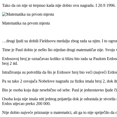
Tako da on nije ni trepnuo kada nije dobio ovu nagradu. I 20.9 1996.
Matematika na prvom mjestu
…drugi ljudi su dobili Fieldsovu medalju zbog rada sa njim. I to ogroma
Time je Paul dobio je nešto što nijedan drugi matematičar nije. Svoju 
Erdosovoj broj je označavao koliko si blizu bio rada sa Paulom Erdos
broj 2 itd.
Istraživanja su potvrdila da što je Erdosov broj bio veći (najveći Erdoso
Pa su tako 2 osvajača Nobelove nagradu za fiziku imala broj 2, dok ih
Bio je osoba koja daje nesebično od sebe. Paul je jednostavno ljude či
Osoba koja nije imala niti jednog prijatelja dok je odrastala je stvori
Erdos utjecao preko 200 000.
Nije dobio najveće priznanje u matematici, ali ga to nije spriječilo da 