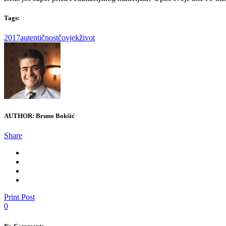
Tags:
2017
autentičnost
čovjek
život
AUTHOR:
Bruno Bokšić
Share
Print Post
0