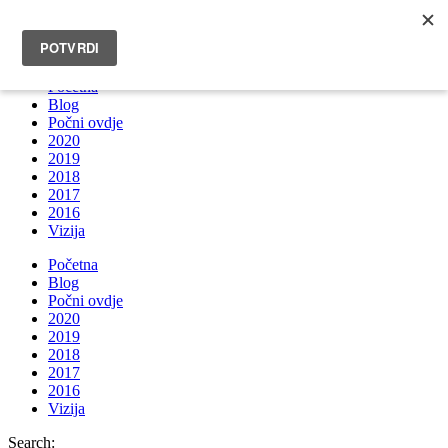
INFO@BRUNOBOKSIC.COM
Početna
Blog
Počni ovdje
2020
2019
2018
2017
2016
Vizija
Početna
Blog
Počni ovdje
2020
2019
2018
2017
2016
Vizija
Search: