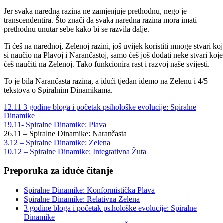
Jer svaka naredna razina ne zamjenjuje prethodnu, nego je
transcendentira. Što znači da svaka naredna razina mora imati
prethodnu unutar sebe kako bi se razvila dalje.
Ti ćeš na narednoj, Zelenoj razini, još uvijek koristiti mnoge stvari koj
si naučio na Plavoj i Narančastoj, samo ćeš još dodati neke stvari koje
ćeš naučiti na Zelenoj. Tako funkcionira rast i razvoj naše svijesti.
To je bila Narančasta razina, a idući tjedan idemo na Zelenu i 4/5
tekstova o Spiralnim Dinamikama.
12.11 3 godine bloga i početak psihološke evolucije: Spiralne
Dinamike
19.11- Spiralne Dinamike: Plava
26.11 – Spiralne Dinamike: Narančasta
3.12 – Spiralne Dinamike: Zelena
10.12 – Spiralne Dinamike: Integrativna Žuta
Preporuka za iduće čitanje
Spiralne Dinamike: Konformistička Plava
Spiralne Dinamike: Relativna Zelena
3 godine bloga i početak psihološke evolucije: Spiralne
Dinamike