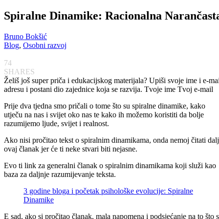
Spiralne Dinamike: Racionalna Narančast
Bruno Bokšić
Blog
,
Osobni razvoj
74
SHARES
Želiš još super priča i edukacijskog materijala? Upiši svoje ime i e-mai
adresu i postani dio zajednice koja se razvija. Tvoje ime
Tvoj e-mail
Prije dva tjedna smo pričali o tome što su spiralne dinamike, kako
utječu na nas i svijet oko nas te kako ih možemo koristiti da bolje
razumijemo ljude, svijet i realnost.
Ako nisi pročitao tekst o spiralnim dinamikama, onda nemoj čitati dal
ovaj članak jer će ti neke stvari biti nejasne.
Evo ti link za generalni članak o spiralnim dinamikama koji služi kao
baza za daljnje razumijevanje teksta.
3 godine bloga i početak psihološke evolucije: Spiralne
Dinamike
E sad, ako si pročitao članak, mala napomena i podsjećanje na to što 