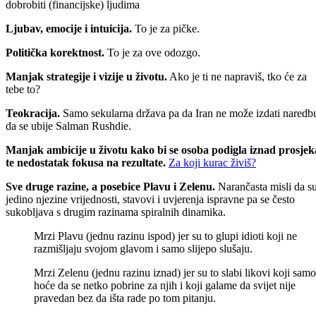
dobrobiti (financijske) ljudima
Ljubav, emocije i intuicija.
To je za pičke.
Politička korektnost.
To je za ove odozgo.
Manjak strategije i vizije u životu.
Ako je ti ne napraviš, tko će za
tebe to?
Teokracija.
Samo sekularna država pa da Iran ne može izdati naredb
da se ubije Salman Rushdie.
Manjak ambicije u životu kako bi se osoba podigla iznad prosjek
te nedostatak fokusa na rezultate.
Za koji kurac živiš?
Sve druge razine, a posebice Plavu i Zelenu.
Narančasta misli da s
jedino njezine vrijednosti, stavovi i uvjerenja ispravne pa se često
sukobljava s drugim razinama spiralnih dinamika.
Mrzi Plavu (jednu razinu ispod) jer su to glupi idioti koji ne
razmišljaju svojom glavom i samo slijepo slušaju.
Mrzi Zelenu (jednu razinu iznad) jer su to slabi likovi koji samo
hoće da se netko pobrine za njih i koji galame da svijet nije
pravedan bez da išta rade po tom pitanju.