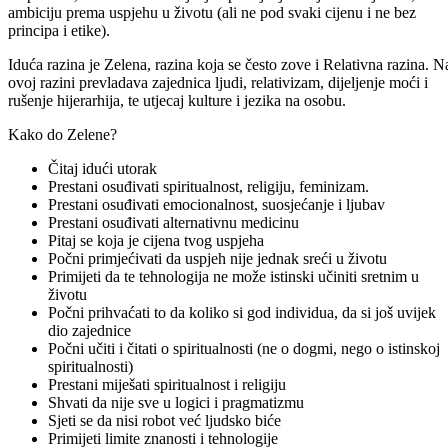
ambiciju prema uspjehu u životu (ali ne pod svaki cijenu i ne bez
principa i etike).
Iduća razina je Zelena, razina koja se često zove i Relativna razina. N
ovoj razini prevladava zajednica ljudi, relativizam, dijeljenje moći i
rušenje hijerarhija, te utjecaj kulture i jezika na osobu.
Kako do Zelene?
Čitaj idući utorak
Prestani osuđivati spiritualnost, religiju, feminizam.
Prestani osuđivati emocionalnost, suosjećanje i ljubav
Prestani osuđivati alternativnu medicinu
Pitaj se koja je cijena tvog uspjeha
Počni primjećivati da uspjeh nije jednak sreći u životu
Primijeti da te tehnologija ne može istinski učiniti sretnim u
životu
Počni prihvaćati to da koliko si god individua, da si još uvijek
dio zajednice
Počni učiti i čitati o spiritualnosti (ne o dogmi, nego o istinskoj
spiritualnosti)
Prestani miješati spiritualnost i religiju
Shvati da nije sve u logici i pragmatizmu
Sjeti se da nisi robot već ljudsko biće
Primijeti limite znanosti i tehnologije