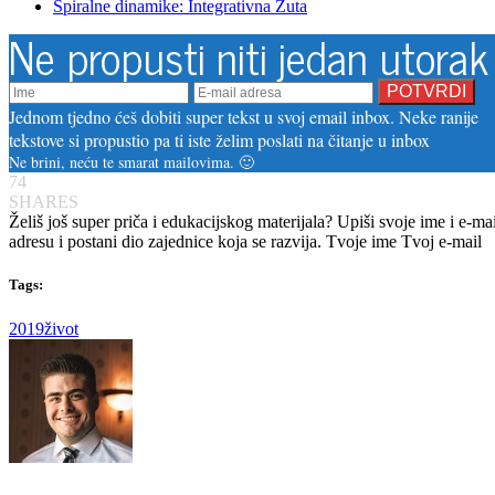
Spiralne dinamike: Integrativna Žuta
Ne propusti niti jedan utorak
Jednom tjedno ćeš dobiti super tekst u svoj email inbox. Neke ranije
tekstove si propustio pa ti iste želim poslati na čitanje u inbox
Ne brini, neću te smarat mailovima. 🙂
74
SHARES
Želiš još super priča i edukacijskog materijala? Upiši svoje ime i e-mai
adresu i postani dio zajednice koja se razvija. Tvoje ime
Tvoj e-mail
Tags:
2019
život