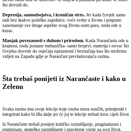
što dovodi do.
Depresija, samoubojstva, i kroničan stres.
Jer kada čovjek samo
radi bez ikakve podrške zajednice, veće svrhe u životu i potpuno
zanemaruje sve druge aspekte svog života osim para, onda ode u
kurac.
Manjak povezanosti s duhom i prirodom.
Kada Narančasta ode u
krajnost, onda postane mehanička- samo brojevi, materija i novac što
čovjeka dovede do osjećaja ispraznosti i beznačaja kao što možemo
vidjeti na Zapadu gdje je Narančast prevladavajuća razina.
Šta trebaš ponijeti iz Narančaste i kako u
Zelenu
Svaka razina ima svoje lekcije koje osoba mora naučiti, primijeniti i
integrirati kako bi išla dalje jer će joj te lekcije trebati kroz cijeli život.
Iz Narančaste trebaš ponijeti kritičko razmišljanje, pragmatizam i
empirizam, strateško razmišljanje i pravljenje vizije za svoj život,