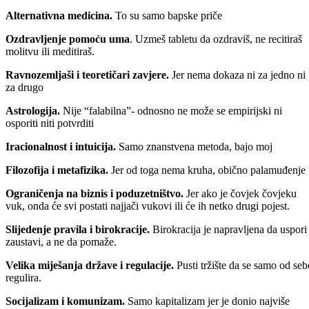
Alternativna medicina.
To su samo bapske priče
Ozdravljenje pomoću uma
. Uzmeš tabletu da ozdraviš, ne recitiraš
molitvu ili meditiraš.
Ravnozemljaši i teoretičari zavjere.
Jer nema dokaza ni za jedno ni
za drugo
Astrologija.
Nije “falabilna”- odnosno ne može se empirijski ni
osporiti niti potvrditi
Iracionalnost i intuicija.
Samo znanstvena metoda, bajo moj
Filozofija i metafizika.
Jer od toga nema kruha, obično palamuđenje
Ograničenja na biznis i poduzetništvo.
Jer ako je čovjek čovjeku
vuk, onda će svi postati najjači vukovi ili će ih netko drugi pojest.
Slijedenje pravila i birokracije.
Birokracija je napravljena da uspori 
zaustavi, a ne da pomaže.
Velika miješanja države i regulacije.
Pusti tržište da se samo od seb
regulira.
Socijalizam i komunizam.
Samo kapitalizam jer je donio najviše