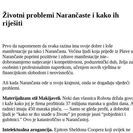
Životni problemi Narančaste i kako ih
riješiti
Prvo da napomenem da svaka razina ima svoje dobre i loše
manifestacije pa tako i Narančasta. Većina ljudi koja prijeđe iz Plave 
Narančaste poprimi pozitivne i zdrave manifestacije iste–
dobronamjerno natjecanje i kompetitivnost, poduzetnički duh, želja za
osobnim i profesionalnim napretkom, učenjem novih vještina te
financijskom slobodom i neovisnošću.
Ali kada Narančasta ode u svoju krajnost, onda se događaju sljedeći
problemi.
Materijalizam stil Makijaveli.
Neki dan vlasnica Robota držala gov
i kaže kako joj je firma profitirala 37 milijuna maraka u godini dana. 
radnici imaju 450 maraka plaću. — Samo se gleda profit, a dobrobit
ljudi je “kako se tko snađe u životu” jer postoje jasni “pobjednici i
gubitnici.” Ovo je katastrofično u Narančastoj.
Intelektualna arogancija.
Epitom Sheldona Coopera koji uvijek ne