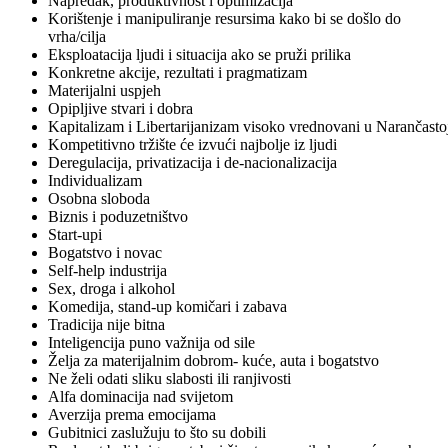
Napredak, produktivnost i optimizacija
Korištenje i manipuliranje resursima kako bi se došlo do
vrha/cilja
Eksploatacija ljudi i situacija ako se pruži prilika
Konkretne akcije, rezultati i pragmatizam
Materijalni uspjeh
Opipljive stvari i dobra
Kapitalizam i Libertarijanizam visoko vrednovani u Narančasto
Kompetitivno tržište će izvući najbolje iz ljudi
Deregulacija, privatizacija i de-nacionalizacija
Individualizam
Osobna sloboda
Biznis i poduzetništvo
Start-upi
Bogatstvo i novac
Self-help industrija
Sex, droga i alkohol
Komedija, stand-up komičari i zabava
Tradicija nije bitna
Inteligencija puno važnija od sile
Želja za materijalnim dobrom- kuće, auta i bogatstvo
Ne želi odati sliku slabosti ili ranjivosti
Alfa dominacija nad svijetom
Averzija prema emocijama
Gubitnici zaslužuju to što su dobili