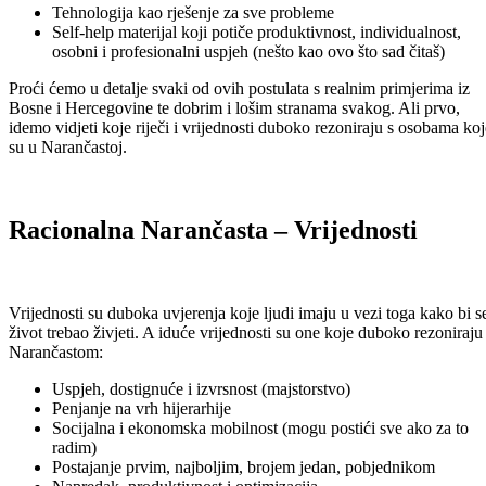
Tehnologija kao rješenje za sve probleme
Self-help materijal koji potiče produktivnost, individualnost,
osobni i profesionalni uspjeh (nešto kao ovo što sad čitaš)
Proći ćemo u detalje svaki od ovih postulata s realnim primjerima iz
Bosne i Hercegovine te dobrim i lošim stranama svakog. Ali prvo,
idemo vidjeti koje riječi i vrijednosti duboko rezoniraju s osobama koj
su u Narančastoj.
Racionalna Narančasta – Vrijednosti
Vrijednosti su duboka uvjerenja koje ljudi imaju u vezi toga kako bi s
život trebao živjeti. A iduće vrijednosti su one koje duboko rezoniraju
Narančastom:
Uspjeh, dostignuće i izvrsnost (majstorstvo)
Penjanje na vrh hijerarhije
Socijalna i ekonomska mobilnost (mogu postići sve ako za to
radim)
Postajanje prvim, najboljim, brojem jedan, pobjednikom