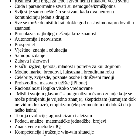
Realnost boli briga za tebe i život nema nikakvu veću svrhu
Čuda i paranormalne stvari su nemoguće/izmišljotina
Svijest je samo nešto što se stvara kada dva neurona
komuniciraju jedan s drugim
Sve se može demistificirati dokle god nastavimo napredovati u
znanosti
Pronalazak najboljeg rješenja kroz znanost
Autonomija i neovisnost
Prosperitet
Vještine, znanja i edukacija
Samopouzdanje
Zabava i showovi
Fizički izgled, ljepota, mladost i potreba za kul dojmom
Modne marke, brendovi, luksuzna i brendirana roba
Celebrity, zvijezde, poznate osobe i društveni mediji
Proizvodi za masovno tržište (iPhone)
Racionalnost i logika visoko vrednovane
“Misliti svojom glavom” – pragmatizam (samo znanje koje se
može primijeniti je vrijedno znanje), skepticizam (sumnjam dok
ne vidim dokaze), empirizam (eksperimentom mi dokaži da je
nešto istina)
Teorija evolucije, agnosticizam i ateizam
Podaci, analize, matematičke jednadžbe, brojevi
Znanstvene metode i IQ
Kompetencija i traženje win-win situacije