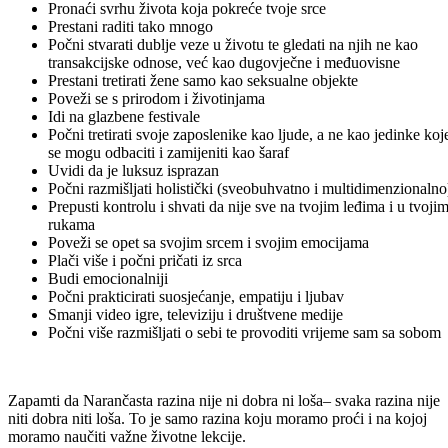
Pronaći svrhu života koja pokreće tvoje srce
Prestani raditi tako mnogo
Počni stvarati dublje veze u životu te gledati na njih ne kao
transakcijske odnose, već kao dugovječne i međuovisne
Prestani tretirati žene samo kao seksualne objekte
Poveži se s prirodom i životinjama
Idi na glazbene festivale
Počni tretirati svoje zaposlenike kao ljude, a ne kao jedinke koj
se mogu odbaciti i zamijeniti kao šaraf
Uvidi da je luksuz isprazan
Počni razmišljati holistički (sveobuhvatno i multidimenzionalno
Prepusti kontrolu i shvati da nije sve na tvojim leđima i u tvoji
rukama
Poveži se opet sa svojim srcem i svojim emocijama
Plači više i počni pričati iz srca
Budi emocionalniji
Počni prakticirati suosjećanje, empatiju i ljubav
Smanji video igre, televiziju i društvene medije
Počni više razmišljati o sebi te provoditi vrijeme sam sa sobom
Zapamti da Narančasta razina nije ni dobra ni loša– svaka razina nije
niti dobra niti loša. To je samo razina koju moramo proći i na kojoj
moramo naučiti važne životne lekcije.