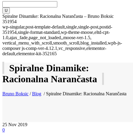
Spiralne Dinamike: Racionalna Narančasta – Bruno Boksic
351954
wp-singular,post-template-default,single,single-post,postid-
351954,single-format-standard,wp-theme-moose,eltd-cpt-
1.0,ajax_fade,page_not_loaded,,moose-ver-1.5,
vertical_menu_with_scroll,smooth_scroll,blog_installed,wpb-js-
composer js-comp-ver-4.12.1,vc_responsive,elementor-
default,elementor-kit-352165
Spiralne Dinamike:
Racionalna Narančasta
Bruno Boksic
/
Blog
/
Spiralne Dinamike: Racionalna Narančasta
25
Nov 2019
0