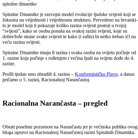
spiralne dinamike
Spiralne Dinamike je razvojni model evolucije ljudske svijesti koji se
fokusira na vrijednosti i vrijednosnu strukturu. Prevedeno na hrvatski
to je model koji ti pokazuje koliko razina svijesti postoji u tvojoj
“svijesti”, kako se osoba ponaša na svakoj razini svijesti, koje su
dobre/loše strane svake svijesti te kako (i zašto) bi netko trebao ići na
veću razinu svijesti.
Spiralne Dinamike imaju 8 razina i svaka osoba na svijetu počinje od
1. razine koja počinje s rođenjem i većina ljudi na svijetu dođe do 4.
razine.
Prošli tjedan smo obradili 4. razinu –
Konformističku Plavu,
a danas
pričamo o 5. razini, Racionalnoj Narančastoj.
Racionalna Narančasta – pregled
Obrati posebnu pozornost na Narančastu jer je većinska publika ovog
bloga upravo na Racionalnoj Narančastoj razini Spiralnih Dinamika.