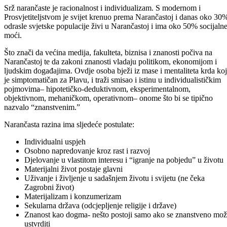
Srž narančaste je racionalnost i individualizam. S modernom i
Prosvjetiteljstvom je svijet krenuo prema Narančastoj i danas oko 30
odrasle svjetske populacije živi u Narančastoj i ima oko 50% socijaln
moći.
Što znači da većina medija, fakulteta, biznisa i znanosti počiva na
Narančastoj te da zakoni znanosti vladaju politikom, ekonomijom i
ljudskim događajima. Ovdje osoba bježi iz mase i mentaliteta krda koj
je simptomatičan za Plavu, i traži smisao i istinu u individualističkim
pojmovima– hipotetičko-deduktivnom, eksperimentalnom,
objektivnom, mehaničkom, operativnom– onome što bi se tipično
nazvalo “znanstvenim.”
Narančasta razina ima sljedeće postulate:
Individualni uspjeh
Osobno napredovanje kroz rast i razvoj
Djelovanje u vlastitom interesu i “igranje na pobjedu” u životu
Materijalni život postaje glavni
Uživanje i življenje u sadašnjem životu i svijetu (ne čeka
Zagrobni život)
Materijalizam i konzumerizam
Sekularna država (odcjepljenje religije i države)
Znanost kao dogma- nešto postoji samo ako se znanstveno mo
ustvrditi