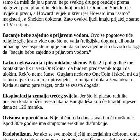
samo da misli da je u pravu, nego svakog drugog osuđuje prema
njegovoj percipiranoj intelektualnoj poziciji. Odnosno Sheldon je
uvijek u pravu, a Howard uvijek u krivu jer Howard ima “samo”
magisterij, a Sheldon doktorat. Zato ovakvi ljudi imaju prijatelje samo
u TV serijama.
Bacanje bebe zajedno s prljavom vodom.
Ovo se pogotovo tiče
religije gdje jasno vide ono što ne valja (religijska dogma), ali onda
odbacuju sve aspekte religije kao da su bezvrijedne što dovodi do tog
da “bacaju bebu zajedno s prljavom vodom.”
Lažna oglašavanja i piramidalne sheme.
Prije 2 i pol godine me
kontaktirao lik u vezi OneCoina–da budem predstavnik toga i da
uložim. Rek’o nema šanse. Guglam nedavno OneCoin i iskoči mi da 
to bio najveći scam u kriptosvijetu – 5 milijardi dolara žena ukrala.
Kada su samo pare target, onda se svašta događa.
Eksploatacija zemalja trećeg svijeta.
Jer što bi plaćao radnika
pošteno kada možeš uvesti lika iz Bangladeša koji će ti raditi mjesec
dana za 120 maraka.
Ovisnost o pornićima.
Nije ni čudo da danas svaki treći muškarac
ispod 30te godine ima simptome erektilne disfunkcije.
Radoholizam
. Jer ako se sve može riješiti materijalnim dobrom, onda
idemo raditi dok ne umremo– iz odijela u pidžamu pa dokle se može