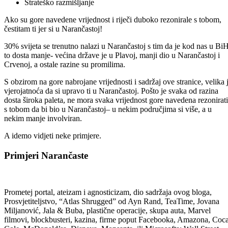
Strateško razmišljanje
Ako su gore navedene vrijednost i riječi duboko rezonirale s tobom,
čestitam ti jer si u Narančastoj!
30% svijeta se trenutno nalazi u Narančastoj s tim da je kod nas u Bi
to dosta manje- većina države je u Plavoj, manji dio u Narančastoj i
Crvenoj, a ostale razine su promilima.
S obzirom na gore nabrojane vrijednosti i sadržaj ove stranice, velika 
vjerojatnoća da si upravo ti u Narančastoj. Pošto je svaka od razina
dosta široka paleta, ne mora svaka vrijednost gore navedena rezonirati
s tobom da bi bio u Narančastoj– u nekim područjima si više, a u
nekim manje involviran.
A idemo vidjeti neke primjere.
Primjeri Narančaste
Prometej portal, ateizam i agnosticizam, dio sadržaja ovog bloga,
Prosvjetiteljstvo, “Atlas Shrugged” od Ayn Rand, TeaTime, Jovana
Miljanović, Jala & Buba, plastične operacije, skupa auta, Marvel
filmovi, blockbusteri, kazina, firme poput Facebooka, Amazona, Coc