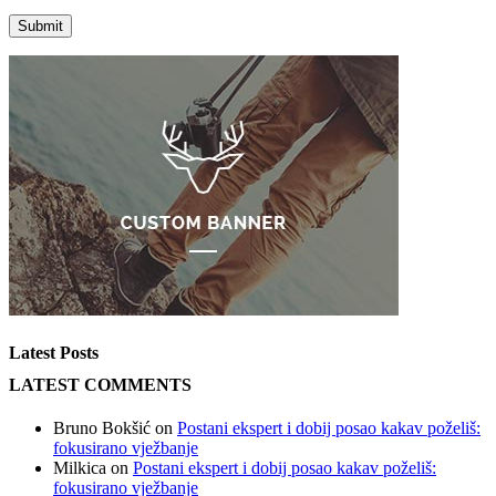
Latest Posts
LATEST COMMENTS
Bruno Bokšić
on
Postani ekspert i dobij posao kakav poželiš:
fokusirano vježbanje
Milkica
on
Postani ekspert i dobij posao kakav poželiš:
fokusirano vježbanje