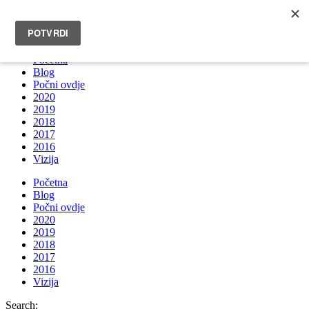
INFO@BRUNOBOKSIC.COM
Početna
Blog
Počni ovdje
2020
2019
2018
2017
2016
Vizija
Početna
Blog
Počni ovdje
2020
2019
2018
2017
2016
Vizija
Search: