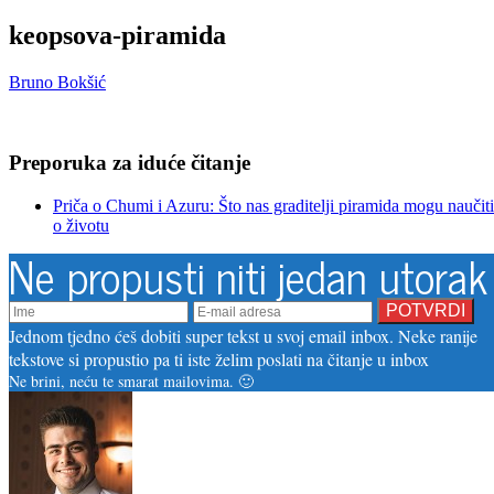
keopsova-piramida
Bruno Bokšić
Preporuka za iduće čitanje
Priča o Chumi i Azuru: Što nas graditelji piramida mogu naučiti
o životu
Ne propusti niti jedan utorak
Jednom tjedno ćeš dobiti super tekst u svoj email inbox. Neke ranije
tekstove si propustio pa ti iste želim poslati na čitanje u inbox
Ne brini, neću te smarat mailovima. 🙂