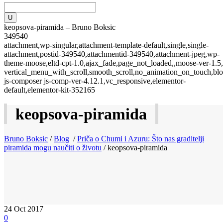
keopsova-piramida – Bruno Boksic
349540
attachment,wp-singular,attachment-template-default,single,single-
attachment,postid-349540,attachmentid-349540,attachment-jpeg,wp-
theme-moose,eltd-cpt-1.0,ajax_fade,page_not_loaded,,moose-ver-1.5,
vertical_menu_with_scroll,smooth_scroll,no_animation_on_touch,blo
js-composer js-comp-ver-4.12.1,vc_responsive,elementor-
default,elementor-kit-352165
keopsova-piramida
Bruno Boksic
/
Blog
/
Priča o Chumi i Azuru: Što nas graditelji
piramida mogu naučiti o životu
/
keopsova-piramida
24
Oct 2017
0