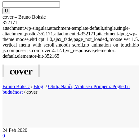
cover – Bruno Boksic
352171
attachment,wp-singular,attachment-template-default,single,single-
attachment,postid-352171,attachmentid-352171,attachment-jpeg,wp-
theme-moose,eltd-cpt-1.0,ajax_fade,page_not_loaded,,moose-ver-1.5,
vertical_menu_with_scroll,smooth_scroll,no_animation_on_touch,blo
js-composer js-comp-ver-4.12.1,vc_responsive,elementor-
default,elementor-kit-352165
cover
Bruno Boksic
/
Blog
/
Otiđi, Nauči, Vrati se i Primjeni: Pogled u
budućnost
/
cover
24
Feb 2020
0