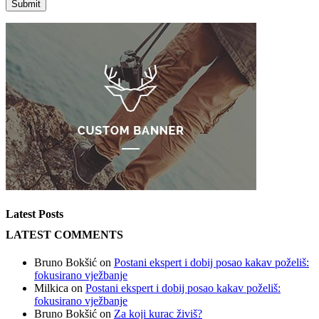
Latest Posts
LATEST COMMENTS
Bruno Bokšić
on
Postani ekspert i dobij posao kakav poželiš:
fokusirano vježbanje
Milkica
on
Postani ekspert i dobij posao kakav poželiš:
fokusirano vježbanje
Bruno Bokšić
on
Za koji kurac živiš?