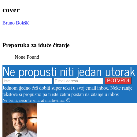
cover
Bruno Bokšić
Preporuka za iduće čitanje
None Found
Ne propusti niti jedan utorak
Jednom tjedno ćeš dobiti super tekst u svoj email inbox. Neke ranije
tekstove si propustio pa ti iste želim poslati na čitanje u inbox
Ne brini, neću te smarat mailovima. 🙂