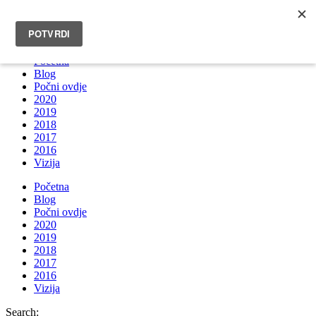
INFO@BRUNOBOKSIC.COM
Početna
Blog
Počni ovdje
2020
2019
2018
2017
2016
Vizija
Početna
Blog
Počni ovdje
2020
2019
2018
2017
2016
Vizija
Search: