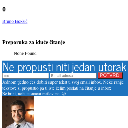
0
Bruno Bokšić
Preporuka za iduće čitanje
None Found
Ne propusti niti jedan utorak
Jednom tjedno ćeš dobiti super tekst u svoj email inbox. Neke ranije
tekstove si propustio pa ti iste želim poslati na čitanje u inbox
Ne brini, neću te smarat mailovima. 🙂