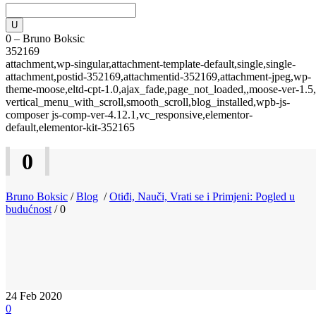
0 – Bruno Boksic
352169
attachment,wp-singular,attachment-template-default,single,single-
attachment,postid-352169,attachmentid-352169,attachment-jpeg,wp-
theme-moose,eltd-cpt-1.0,ajax_fade,page_not_loaded,,moose-ver-1.5,
vertical_menu_with_scroll,smooth_scroll,blog_installed,wpb-js-
composer js-comp-ver-4.12.1,vc_responsive,elementor-
default,elementor-kit-352165
0
Bruno Boksic
/
Blog
/
Otiđi, Nauči, Vrati se i Primjeni: Pogled u
budućnost
/
0
24
Feb 2020
0