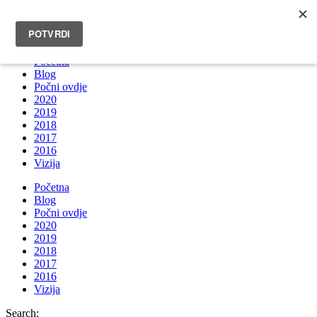
INFO@BRUNOBOKSIC.COM
Početna
Blog
Počni ovdje
2020
2019
2018
2017
2016
Vizija
Početna
Blog
Počni ovdje
2020
2019
2018
2017
2016
Vizija
Search: