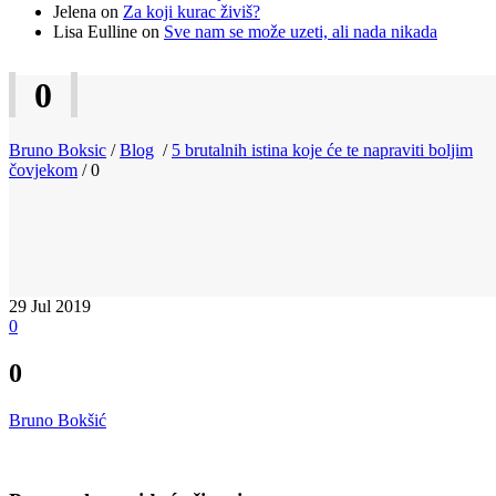
Jelena
on
Za koji kurac živiš?
Lisa Eulline
on
Sve nam se može uzeti, ali nada nikada
0
Bruno Boksic
/
Blog
/
5 brutalnih istina koje će te napraviti boljim
čovjekom
/
0
29
Jul 2019
0
0
Bruno Bokšić