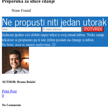
Preporuka za iduće čitanje
None Found
Ne propusti niti jedan utorak
Jednom tjedno ćeš dobiti super tekst u svoj email inbox. Neke ranije
tekstove si propustio pa ti iste želim poslati na čitanje u inbox
Ne brini, neću te smarat mailovima. 🙂
AUTHOR:
Bruno Bokšić
Print Post
0
No Comments