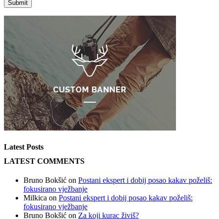
Latest Posts
LATEST COMMENTS
Bruno Bokšić
on
Postani ekspert i dobij posao kakav poželiš:
fokusirano vježbanje
Milkica
on
Postani ekspert i dobij posao kakav poželiš:
fokusirano vježbanje
Bruno Bokšić
on
Za koji kurac živiš?