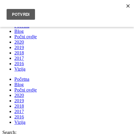
INFO@BRUNOBOKSIC.COM
Početna
Blog
Počni ovdje
2020
2019
2018
2017
2016
Vizija
Početna
Blog
Počni ovdje
2020
2019
2018
2017
2016
Vizija
Search: