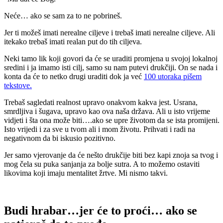
Neće… ako se sam za to ne pobrineš.
Jer ti možeš imati nerealne ciljeve i trebaš imati nerealne ciljeve. Ali
itekako trebaš imati realan put do tih ciljeva.
Neki tamo lik koji govori da će se uraditi promjena u svojoj lokalnoj
sredini i ja imamo isti cilj, samo su nam putevi drukčiji. On se nada i
konta da će to netko drugi uraditi dok ja već
100 utoraka pišem
tekstove.
Trebaš sagledati realnost upravo onakvom kakva jest. Usrana,
smrdljiva i šugava, upravo kao ova naša država. Ali u isto vrijeme
vidjeti i šta ona može biti….ako se upre životom da se ista promijeni.
Isto vrijedi i za sve u tvom ali i mom životu. Prihvati i radi na
negativnom da bi iskusio pozitivno.
Jer samo vjerovanje da će nešto drukčije biti bez kapi znoja sa tvog i
mog čela su puka sanjanja za bolje sutra. A to možemo ostaviti
likovima koji imaju mentalitet žrtve. Mi nismo takvi.
Budi hrabar…jer će to proći… ako se