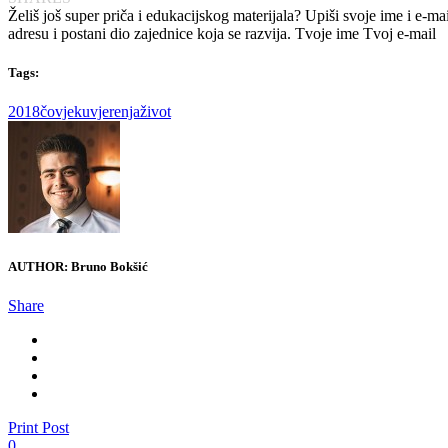
Želiš još super priča i edukacijskog materijala? Upiši svoje ime i e-mai
adresu i postani dio zajednice koja se razvija. Tvoje ime
Tvoj e-mail
Tags:
2018
čovjek
uvjerenja
život
AUTHOR:
Bruno Bokšić
Share
Print Post
0