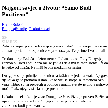
Najgori savjet u životu: “Samo Budi
Pozitivan”
Bruno Bokšić
Blog
,
najčitanije
,
Osobni razvoj
604
SHARES
Želiš još super priča i edukacijskog materijala? Upiši svoje ime i e-mai
adresu i postani dio zajednice koja se razvija. Tvoje ime
Tvoj e-mail
Tri dana prije Božića, telefon trenera Indianapolisa Tony Dungyja je
zazvonio usred noći. Žena mu se javila i dala mu telefon, kontajući da
je netko od igrača. Na liniji je bila medicinska sestra.
Dungijev sin je primljen u bolnicu sa teškim ozljedama vrata. Njegov
djevojka ga je pronašla u stanu kako visi sa stropa sa remenom oko
vrata. Hitno su ga prebacili u bolnicu i uradili sve što je bilo u njihovo
moći. Ipak, njegov sin Jamie je preminuo.
Lokalni kapelan koji je znao Dungijeve čitav život je proveo Božić sa
njima. I ono što je rekao Dungijevima im je promijenilo sve:
… “Samo budi pozitivan”….