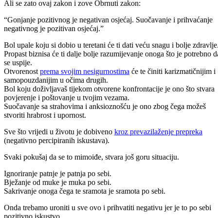
Ali se zato ovaj zakon i zove Obrnuti zakon:
“Gonjanje pozitivnog je negativan osjećaj. Suočavanje i prihvaćanje
negativnog je pozitivan osjećaj.”
Bol upale koju si dobio u teretani će ti dati veću snagu i bolje zdravlje
Propast biznisa će ti dalje bolje razumijevanje onoga što je potrebno d
se uspije.
Otvorenost
prema svojim nesigurnostima
će te činiti karizmatičnijim i
samopouzdanijim u očima drugih.
Bol koju doživljavaš tijekom otvorene konfrontacije je ono što stvara
povjerenje i poštovanje u tvojim vezama.
Suočavanje sa strahovima i anksioznošću je ono zbog čega možeš
stvoriti hrabrost i upornost.
Sve što vrijedi u životu je dobiveno
kroz prevazilaženje
prepreka
(negativno percipiranih iskustava).
Svaki pokušaj da se to mimoiđe, stvara još goru situaciju.
Ignoriranje patnje je patnja po sebi.
Bježanje od muke je muka po sebi.
Sakrivanje onoga čega te sramota je sramota po sebi.
Onda trebamo uroniti u sve ovo i prihvatiti negativu jer je to po sebi
pozitivno iskustvo.