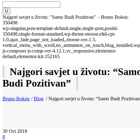
Najgori savjet u životu: "Samo Budi Pozitivan" – Bruno Boksic
350498
wp-singular,post-template-default,single,single-post,postid-
350498,single-format-standard,wp-theme-moose,eltd-cpt-
1.0,ajax_fade,page_not_loaded,,moose-ver-1.5,
vertical_menu_with_scroll,no_animation_on_touch,blog_installed,wp
js-composer js-comp-ver-4.12.1,vc_responsive,elementor-
default,elementor-kit-352165
Najgori savjet u životu: “Sam
Budi Pozitivan”
Bruno Boksic
/
Blog
/
Najgori savjet u životu: “Samo Budi Pozitivan
30
Oct 2018
8