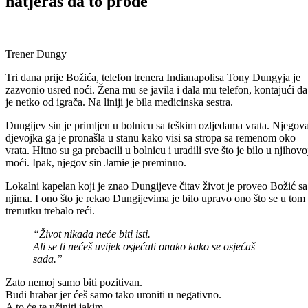
natjeraš da to prođe
Trener Dungy
Tri dana prije Božića, telefon trenera Indianapolisa Tony Dungyja je
zazvonio usred noći. Žena mu se javila i dala mu telefon, kontajući da
je netko od igrača. Na liniji je bila medicinska sestra.
Dungijev sin je primljen u bolnicu sa teškim ozljedama vrata. Njegov
djevojka ga je pronašla u stanu kako visi sa stropa sa remenom oko
vrata. Hitno su ga prebacili u bolnicu i uradili sve što je bilo u njihovo
moći. Ipak, njegov sin Jamie je preminuo.
Lokalni kapelan koji je znao Dungijeve čitav život je proveo Božić sa
njima. I ono što je rekao Dungijevima je bilo upravo ono što se u tom
trenutku trebalo reći.
“Život nikada neće biti isti.
Ali se ti nećeš uvijek osjećati onako kako se osjećaš
sada.”
Zato nemoj samo biti pozitivan.
Budi hrabar jer ćeš samo tako uroniti u negativno.
A to će te učiniti jakim.