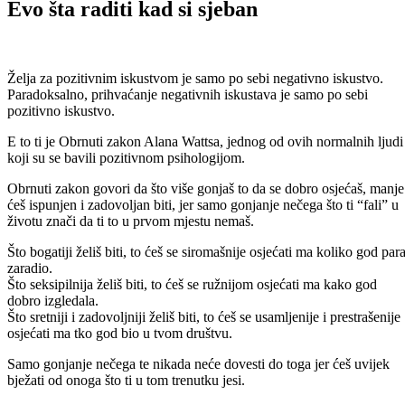
Evo šta raditi kad si sjeban
Želja za pozitivnim iskustvom je samo po sebi negativno iskustvo.
Paradoksalno, prihvaćanje negativnih iskustava je samo po sebi
pozitivno iskustvo.
E to ti je Obrnuti zakon Alana Wattsa, jednog od ovih normalnih ljudi
koji su se bavili pozitivnom psihologijom.
Obrnuti zakon govori da što više gonjaš to da se dobro osjećaš, manje
ćeš ispunjen i zadovoljan biti, jer samo gonjanje nečega što ti “fali” u
životu znači da ti to u prvom mjestu nemaš.
Što bogatiji želiš biti, to ćeš se siromašnije osjećati ma koliko god par
zaradio.
Što seksipilnija želiš biti, to ćeš se ružnijom osjećati ma kako god
dobro izgledala.
Što sretniji i zadovoljniji želiš biti, to ćeš se usamljenije i prestrašenije
osjećati ma tko god bio u tvom društvu.
Samo gonjanje nečega te nikada neće dovesti do toga jer ćeš uvijek
bježati od onoga što ti u tom trenutku jesi.