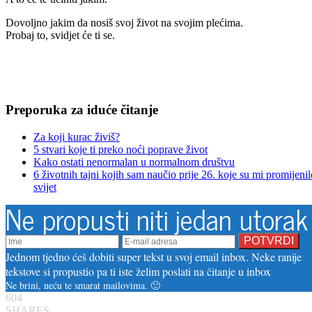
Dovoljno jakim da nosiš svoj život na svojim plećima.
Probaj to, svidjet će ti se.
Preporuka za iduće čitanje
Za koji kurac živiš?
5 stvari koje ti preko noći poprave život
Kako ostati nenormalan u normalnom društvu
6 životnih tajni kojih sam naučio prije 26. koje su mi promijenil
svijet
Ne propusti niti jedan utorak
Jednom tjedno ćeš dobiti super tekst u svoj email inbox. Neke ranije
tekstove si propustio pa ti iste želim poslati na čitanje u inbox
Ne brini, neću te smarat mailovima. 🙂
604
SHARES