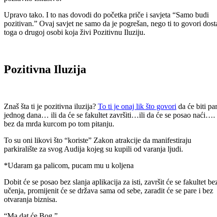
Upravo tako. I to nas dovodi do početka priče i savjeta “Samo budi
pozitivan.” Ovaj savjet ne samo da je pogrešan, nego ti to govori dost
toga o drugoj osobi koja živi Pozitivnu Iluziju.
Pozitivna Iluzija
Znaš šta ti je pozitivna iluzija?
To ti je onaj lik što govori
da će biti pa
jednog dana… ili da će se fakultet završiti…ili da će se posao naći….
bez da mrda kurcom po tom pitanju.
To su oni likovi što “koriste” Zakon atrakcije da manifestiraju
parkiralište za svog Audija kojeg su kupili od varanja ljudi.
*Udaram ga palicom, pucam mu u koljena
Dobit će se posao bez slanja aplikacija za isti, završit će se fakultet be
učenja, promijenit će se država sama od sebe, zaradit će se pare i bez
otvaranja biznisa.
“Ma dat će Bog.”