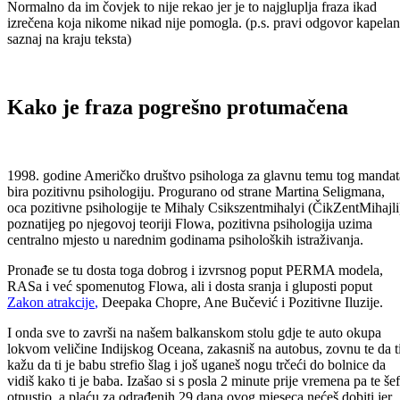
Normalno da im čovjek to nije rekao jer je to najgluplja fraza ikad
izrečena koja nikome nikad nije pomogla. (p.s. pravi odgovor kapela
saznaj na kraju teksta)
Kako je fraza pogrešno protumačena
1998. godine Američko društvo psihologa za glavnu temu tog mandat
bira pozitivnu psihologiju. Progurano od strane Martina Seligmana,
oca pozitivne psihologije te Mihaly Csikszentmihalyi (ČikZentMihajli
poznatijeg po njegovoj teoriji Flowa, pozitivna psihologija uzima
centralno mjesto u narednim godinama psiholoških istraživanja.
Pronađe se tu dosta toga dobrog i izvrsnog poput PERMA modela,
RASa i već spomenutog Flowa, ali i dosta sranja i gluposti poput
Zakon atrakcije
,
Deepaka Chopre, Ane Bučević i Pozitivne Iluzije.
I onda sve to završi na našem balkanskom stolu gdje te auto okupa
lokvom veličine Indijskog Oceana, zakasniš na autobus, zovnu te da t
kažu da ti je babu strefio šlag i još uganeš nogu trčeći do bolnice da
vidiš kako ti je baba. Izašao si s posla 2 minute prije vremena pa te šef
otpustio, a plaću za odrađenih 29 dana ovog mjeseca nećeš dobiti jer