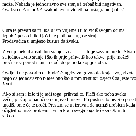
može. Nekada je jednostavno sve sranje i trebaš biti negativan.
Ovakvo nešto možeš svakodnevno vidjeti na Instagramu (lol jk).
Cura te prevari sa tri lika u isto vrijeme i ti to vidiš svojim očima.
Izgubiš posao i lik ti još i ne plati pa ti ugase struju.
Prodavačica ti umjesto kusura da žvaku.
Život je nekad apsolutno sranje i znaš šta… to je sasvim uredu. Stvari
su jednostavno sranje i što ih prije prihvatiš kao takve, prije možeš
proći kroz period sranja i doći do perioda koji je dobar.
Ovdje ti ne govorim da budeš čangrizavo govno do kraja svog života,
nego da jednostavno budeš ono što u tom trenutku osjećaš da jeste tvo
život.
Ako si sam i loše ti je radi toga, prihvati to. Plači ako treba svaku
večer, puštaj romantične i dirljive filmove. Prepusti se tome. Što prije 
uradiš, prije će te proći. Prestani se uvjeravati da nemaš problem kada
očigledno imaš problem. Jer na kraju svega toga te čeka Obrnuti
zakon.