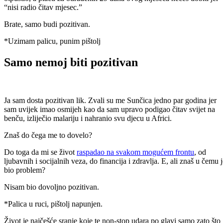
“nisi radio čitav mjesec.”
Brate, samo budi pozitivan.
*Uzimam palicu, punim pištolj
Samo nemoj biti pozitivan
Ja sam dosta pozitivan lik. Zvali su me Sunčica jedno par godina jer
sam uvijek imao osmijeh kao da sam upravo podigao čitav svijet na
benču, izliječio malariju i nahranio svu djecu u Africi.
Znaš do čega me to dovelo?
Do toga da mi se život
raspadao na svakom mogućem frontu
, od
ljubavnih i socijalnih veza, do financija i zdravlja. E, ali znaš u čemu 
bio problem?
Nisam bio dovoljno pozitivan.
*Palica u ruci, pištolj napunjen.
Život je najčešće sranje koje te non-stop udara po glavi samo zato što