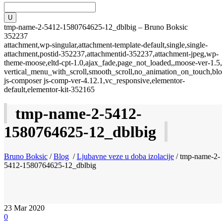
tmp-name-2-5412-1580764625-12_dblbig – Bruno Boksic
352237
attachment,wp-singular,attachment-template-default,single,single-
attachment,postid-352237,attachmentid-352237,attachment-jpeg,wp-
theme-moose,eltd-cpt-1.0,ajax_fade,page_not_loaded,,moose-ver-1.5,
vertical_menu_with_scroll,smooth_scroll,no_animation_on_touch,blo
js-composer js-comp-ver-4.12.1,vc_responsive,elementor-
default,elementor-kit-352165
tmp-name-2-5412-
1580764625-12_dblbig
Bruno Boksic
/
Blog
/
Ljubavne veze u doba izolacije
/
tmp-name-2-
5412-1580764625-12_dblbig
23
Mar 2020
0