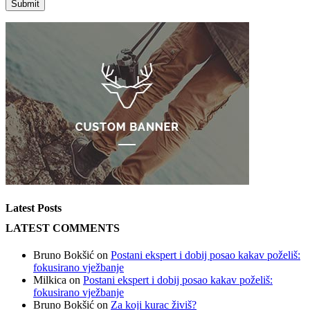
Latest Posts
LATEST COMMENTS
Bruno Bokšić
on
Postani ekspert i dobij posao kakav poželiš:
fokusirano vježbanje
Milkica
on
Postani ekspert i dobij posao kakav poželiš:
fokusirano vježbanje
Bruno Bokšić
on
Za koji kurac živiš?