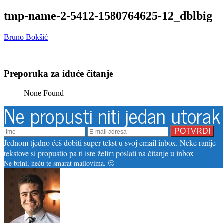
tmp-name-2-5412-1580764625-12_dblbig
Bruno Bokšić
Preporuka za iduće čitanje
None Found
Ne propusti niti jedan utorak
Jednom tjedno ćeš dobiti super tekst u svoj email inbox. Neke ranije
tekstove si propustio pa ti iste želim poslati na čitanje u inbox
Ne brini, neću te smarat mailovima. 🙂