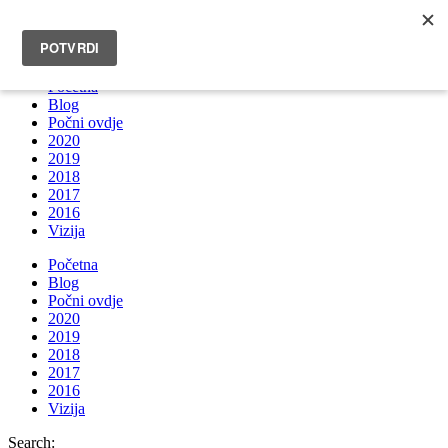
INFO@BRUNOBOKSIC.COM
Početna
Blog
Počni ovdje
2020
2019
2018
2017
2016
Vizija
Početna
Blog
Počni ovdje
2020
2019
2018
2017
2016
Vizija
Search: