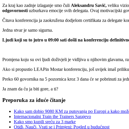
Za kraj kao zadnje izlaganje smo čuli
Aleksandru Savić,
veliku vizi
odgovornosti
uzburkava emocije svih delegata. Ovaj motivacijski govo
Čitava konferencija ja zaokružena dodjelom certifikata za delegate kon
Jedna stvar je samo sigurna.
Ljudi koji su to jutro u 09:00 sati došli na konferenciju definitivno 
Promjena koju su ovi ljudi doživjeli je vidljiva u njihovim glavama, ra
Ako si propustio LEAPin Mostar konferenciju, još uvijek imaš priliku 
Preko 60 govornika na 5 pozornica kroz 3 dana će se pobrinuti za je
Ja znam da ću ja biti gore, a ti?
Preporuka za iduće čitanje
Kako sam dobio 9080 KM za putovanja po Europi a kako možeš
Internacionalni Train the Trainers Sarajevo
Kako smo kupili sreću za 3 marke
Otiđi, Nauči, Vrati se i Primjeni: Pogled u budućnost