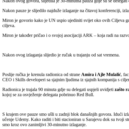
Nakon ovog govora, slijedila je 30-minutna pauza gdje su se delegati osv
Nakon pauze je slijedilo najduže izlaganje na čitavoj konferenciji, izl
Miron je govorio kako je UN uspio ujediniti svijet oko ovih Ciljeva g
ciljeva.
Miron je također pričao i o svojoj asocijaciji ARK – koja radi na razv
Nakon ovog izlaganja slijedio je ručak u trajanju od sat vremena.
Poslije ručka je krenula radionica od strane
Amira i Ajle Mulalić
, fa
CEO i Skills developeri sa sjajnim ljudima iz sjajnih kompanija s cilj
Radionica je trajala 90 minuta gdje su delegati uspjeli uvidjeti
zašto r
kojoj se za osvježenje delegata pobrinuo Red Bull.
S krajem ove pauze smo ušli u zadnji blok današnjih govora. Idući izl
učenje Udemy. Kako raditi i biti stacioniran u Sarajevu dok su tvoji s
smo kroz ovo zanimljivi 30-minutno izlaganje.