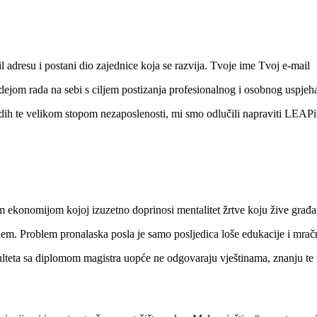
il adresu i postani dio zajednice koja se razvija. Tvoje ime
Tvoj e-mail
dejom rada na sebi s ciljem postizanja profesionalnog i osobnog uspjeh
ladih te velikom stopom nezaposlenosti, mi smo odlučili napraviti LEAP
ekonomijom kojoj izuzetno doprinosi mentalitet žrtve koju žive građa
njem. Problem pronalaska posla je samo posljedica loše edukacije i mrač
kulteta sa diplomom magistra uopće ne odgovaraju vještinama, znanju te 