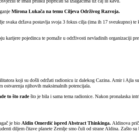
ježili te imali priliku popričati sa izlagačima uz čaj ili kavu.
aganje
Mirona Lukača na temu Ciljeva Održivog Razvoja.
dje svaka država postavlja svoja 3 fokus cilja (ima ih 17 sveukupno) te
oju karijere pojedinca te pomaže u održivosti nevladinih organizaciji p
cilitatora koji su došli održati radionicu iz dalekog Cazina. Amir i Ajla
em ostvarenja njihovih maksimalnih potencijala.
ade to što rade
što je bila i sama tema radionice. Nakon pronalaska intr
agač je bio
Aldin Omerdić ispred Abstract Thinkinga.
Aldinova prič
tudenti diljem čitave planete Zemlje smo čuli od strane Aldina. Zašto su