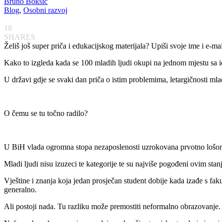
Bruno Bokšić
Blog
,
Osobni razvoj
18
SHARES
Želiš još super priča i edukacijskog materijala? Upiši svoje ime i e-ma
Kako to izgleda kada se 100 mladih ljudi okupi na jednom mjestu sa i
U državi gdje se svaki dan priča o istim problemima, letargičnosti m
O čemu se tu točno radilo?
U BiH vlada ogromna stopa nezaposlenosti uzrokovana prvotno lošom 
Mladi ljudi nisu izuzeci te kategorije te su najviše pogođeni ovim sta
Vještine i znanja koja jedan prosječan student dobije kada izađe s fa
generalno.
Ali postoji nada. Tu razliku može premostiti neformalno obrazovanje.