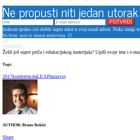
Ne propusti niti jedan utorak
Jednom tjedno ćeš dobiti super tekst u svoj email inbox. Neke ranije tek
Ne brini, neću te smarat mailovima. 🙂
18
SHARES
Želiš još super priča i edukacijskog materijala? Upiši svoje ime i e-ma
Tags:
2017
konferencija
LEAPin
razvoj
AUTHOR:
Bruno Bokšić
Share