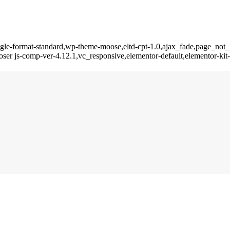
single-format-standard,wp-theme-moose,eltd-cpt-1.0,ajax_fade,page_not
oser js-comp-ver-4.12.1,vc_responsive,elementor-default,elementor-ki