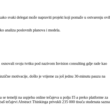
 kako svaki delegat može napraviti projekt koji pomaže u ostvarenju ovi
reko analiza poslovnih planova i modela.
 su osnovali svoju tvrtku pod nazivom Invision consulting gdje rade kao
inzične motivacije, došlo je vrijeme za još jednu 30-minutu pauzu na
a se temelji na uspjehu online tečajeva u polju IT-a preko platforme za
 baš tečajevi Abstract Thinkinga privukli 235 000 tisuća studenata sazna