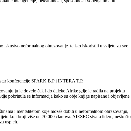
alne inteligencije, fleksibilnosti, sposobnosti vođenja tima ili
no iskustvo neformalnog obrazovanje te isto iskoristili u svijetu za svoj
Mostar konferencije SPARK B.P i INTERA T.P.
anju ju je dovelo čak i do daleke Afrike gdje je radila na projektu
vdje pobrinula se informacija kako su obje knjige napisane i objavljene
štinama i mentalitetom koje možeš dobiti u neformalnom obrazovanju,
vijetu koji broji više od 70 000 članova. AIESEC stvara lidere, nešto što
 za uspjeh.