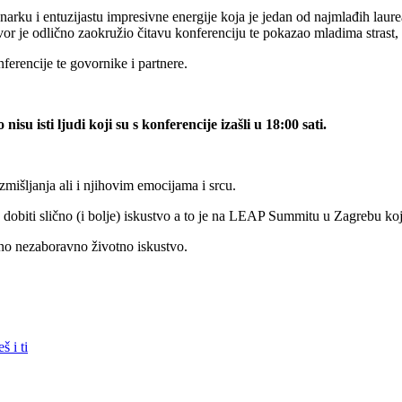
onarku i entuzijastu impresivne energije koja je jedan od najmlađih la
r je odlično zaokružio čitavu konferenciju te pokazao mladima strast, s
ferencije te govornike i partnere.
nisu isti ljudi koji su s konferencije izašli u 18:00 sati.
zmišljanja ali i njihovim emocijama i srcu.
dobiti slično (i bolje) iskustvo a to je na LEAP Summitu u Zagrebu koj
dno nezaboravno životno iskustvo.
 i ti