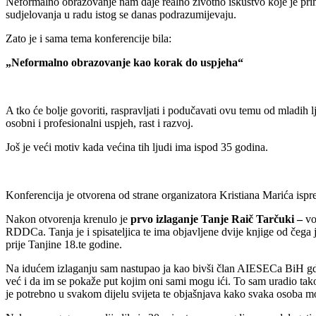
Neformalno obrazovanje nam daje realno životno iskustvo koje je primje
sudjelovanja u radu istog se danas podrazumijevaju.
Zato je i sama tema konferencije bila:
„Neformalno obrazovanje kao korak do uspjeha“
A tko će bolje govoriti, raspravljati i podučavati ovu temu od mladih l
osobni i profesionalni uspjeh, rast i razvoj.
Još je veći motiv kada većina tih ljudi ima ispod 35 godina.
Konferencija je otvorena od strane organizatora Kristiana Marića i
Nakon otvorenja krenulo je
prvo izlaganje Tanje Raič Tarčuki –
vo
RDDCa. Tanja je i spisateljica te ima objavljene dvije knjige od čega 
prije Tanjine 18.te godine.
Na idućem izlaganju sam nastupao ja kao bivši član AIESECa BiH gdj
već i da im se pokaže put kojim oni sami mogu ići. To sam uradio tak
je potrebno u svakom dijelu svijeta te objašnjava kako svaka osoba može