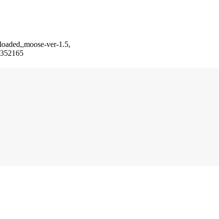
_loaded,,moose-ver-1.5,
t-352165