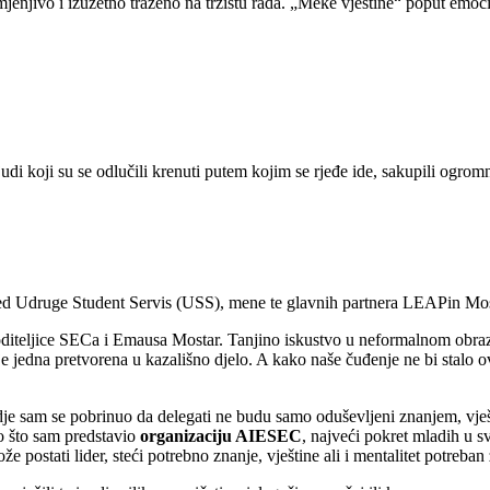
njivo i izuzetno traženo na tržištu rada. „Meke vještine“ poput emocion
judi koji su se odlučili krenuti putem kojim se rjeđe ide, sakupili ogrom
spred Udruge Student Servis (USS), mene te glavnih partnera LEAPin 
diteljice SECa i Emausa Mostar. Tanjino iskustvo u neformalnom obrazov
je jedna pretvorena u kazališno djelo. A kako naše čuđenje ne bi stalo o
e sam se pobrinuo da delegati ne budu samo oduševljeni znanjem, vje
o što sam predstavio
organizaciju AIESEC
, najveći pokret mladih u s
 postati lider, steći potrebno znanje, vještine ali i mentalitet potreban