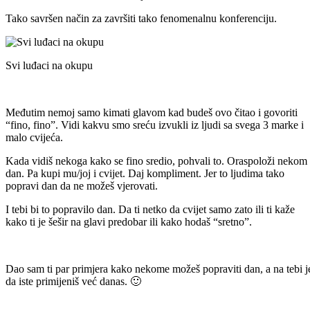
Tako savršen način za završiti tako fenomenalnu konferenciju.
Svi luđaci na okupu
Međutim nemoj samo kimati glavom kad budeš ovo čitao i govoriti
“fino, fino”. Vidi kakvu smo sreću izvukli iz ljudi sa svega 3 marke i
malo cvijeća.
Kada vidiš nekoga kako se fino sredio, pohvali to. Oraspoloži nekom
dan. Pa kupi mu/joj i cvijet. Daj kompliment. Jer to ljudima tako
popravi dan da ne možeš vjerovati.
I tebi bi to popravilo dan. Da ti netko da cvijet samo zato ili ti kaže
kako ti je šešir na glavi predobar ili kako hodaš “sretno”.
Dao sam ti par primjera kako nekome možeš popraviti dan, a na tebi j
da iste primijeniš već danas. 🙂