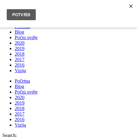
INFO@BRUNOBOKSIC.COM
Početna
Blog
Počni ovdje
2020
2019
2018
2017
2016
Vizija
Početna
Blog
Počni ovdje
2020
2019
2018
2017
2016
Vizija
Search: