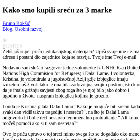
Kako smo kupili sreću za 3 marke
Bruno Bokšić
Blog
,
Osobni razvoj
84
SHARES
Želiš još super priča i edukacijskog materijala? Upiši svoje ime i e-mai
adresu i postani dio zajednice koja se razvija. Tvoje ime
Tvoj e-mail
Nedavno sam slušao razgovor jedne volonterke iz UNHCR-a (United
Nations High Commision for Refugees) i Dalai Lame. I volonterka,
Kristina, je volontirala u jugoistočnoj Aziji gdje izbjeglice imaju
izuzetno loš život. Iako je ona bila zadovoljna svojim poslom, isto ka
da je imala grižnju savjesti zbog toga što je njoj bilo jako dobro i
ugodno u životu naspram izbjeglica kojima je grozno.
I onda je Kristina pitala Dalai Lamu “Kako je moguće biti sretan kada
svaki dan vidiš takvu tragediju i nesreću?”, na što je Dalai Lama
odgovorio ili bolje reći postavio fenomenalno protupitanje ” Ali kome
možeš pomoći ako si ti sam nesretan?”
Ovo je priča upravo o toj sreći mimo svega što se događalo oko mene
I priča o tome kako sam istu sreću uspio proširiti na nepoznate ljude