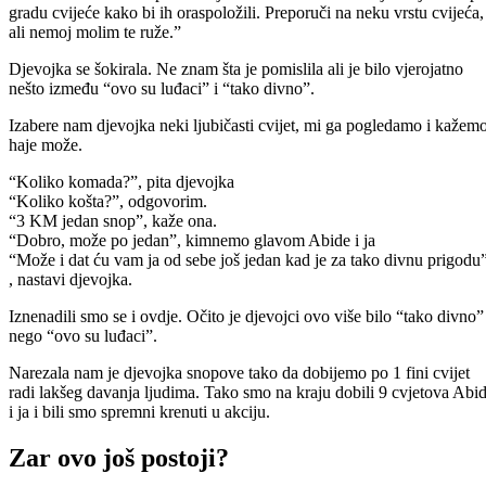
gradu cvijeće kako bi ih oraspoložili. Preporuči na neku vrstu cvijeća,
ali nemoj molim te ruže.”
Djevojka se šokirala. Ne znam šta je pomislila ali je bilo vjerojatno
nešto između “ovo su luđaci” i “tako divno”.
Izabere nam djevojka neki ljubičasti cvijet, mi ga pogledamo i kažem
haje može.
“Koliko komada?”, pita djevojka
“Koliko košta?”, odgovorim.
“3 KM jedan snop”, kaže ona.
“Dobro, može po jedan”, kimnemo glavom Abide i ja
“Može i dat ću vam ja od sebe još jedan kad je za tako divnu prigodu
, nastavi djevojka.
Iznenadili smo se i ovdje. Očito je djevojci ovo više bilo “tako divno”
nego “ovo su luđaci”.
Narezala nam je djevojka snopove tako da dobijemo po 1 fini cvijet
radi lakšeg davanja ljudima. Tako smo na kraju dobili 9 cvjetova Abi
i ja i bili smo spremni krenuti u akciju.
Zar ovo još postoji?