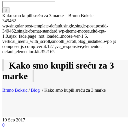
Kako smo kupili sreću za 3 marke – Bruno Boksic
349462
wp-singular,post-template-default,single,single-post,postid-
349462,single-format-standard,wp-theme-moose,eltd-cpt-
1.0,ajax_fade,page_not_loaded,,moose-ver-1.5,
vertical_menu_with_scroll,smooth_scroll,blog_installed,wpb-js-
composer js-comp-ver-4.12.1,vc_responsive,elementor-
default,elementor-kit-352165
Kako smo kupili sreću za 3
marke
Bruno Boksic
/
Blog
/
Kako smo kupili sreću za 3 marke
19
Sep 2017
0