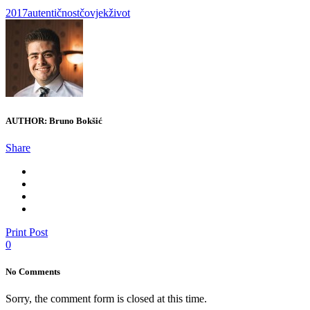
2017
autentičnost
čovjek
život
AUTHOR:
Bruno Bokšić
Share
Print Post
0
No Comments
Sorry, the comment form is closed at this time.