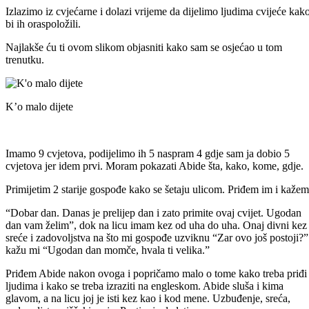
Izlazimo iz cvjećarne i dolazi vrijeme da dijelimo ljudima cvijeće kak
bi ih oraspoložili.
Najlakše ću ti ovom slikom objasniti kako sam se osjećao u tom
trenutku.
K’o malo dijete
Imamo 9 cvjetova, podijelimo ih 5 naspram 4 gdje sam ja dobio 5
cvjetova jer idem prvi. Moram pokazati Abide šta, kako, kome, gdje.
Primijetim 2 starije gospođe kako se šetaju ulicom. Priđem im i kažem
“Dobar dan. Danas je prelijep dan i zato primite ovaj cvijet. Ugodan
dan vam želim”, dok na licu imam kez od uha do uha. Onaj divni kez
sreće i zadovoljstva na što mi gospođe uzviknu “Zar ovo još postoji?”
kažu mi “Ugodan dan momče, hvala ti velika.”
Priđem Abide nakon ovoga i popričamo malo o tome kako treba priđi
ljudima i kako se treba izraziti na engleskom. Abide sluša i kima
glavom, a na licu joj je isti kez kao i kod mene. Uzbuđenje, sreća,