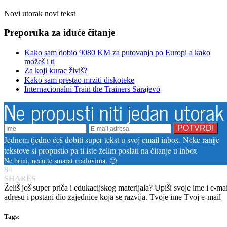
Novi utorak novi tekst
Preporuka za iduće čitanje
Kako sam dobio 9080 KM za putovanja po Europi a kako
možeš i ti
Za koji kurac živiš?
Kako sam prestao mrziti diskoteke
Internacionalni Train the Trainers Sarajevo
Ne propusti niti jedan utorak
Jednom tjedno ćeš dobiti super tekst u svoj email inbox. Neke ranije
tekstove si propustio pa ti iste želim poslati na čitanje u inbox
Ne brini, neću te smarat mailovima. 🙂
84
SHARES
Želiš još super priča i edukacijskog materijala? Upiši svoje ime i e-mai
adresu i postani dio zajednice koja se razvija. Tvoje ime
Tvoj e-mail
Tags: