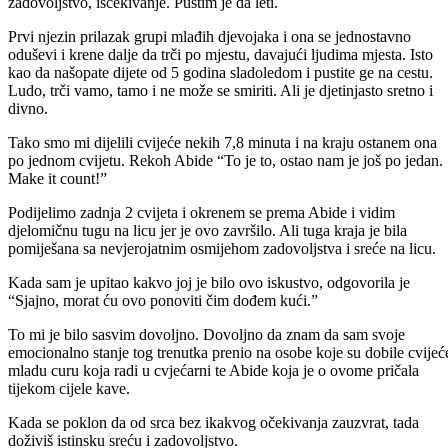
zadovoljstvo, iščekivanje. Pustim je da leti.
Prvi njezin prilazak grupi mlađih djevojaka i ona se jednostavno
oduševi i krene dalje da trči po mjestu, davajući ljudima mjesta. Isto
kao da našopate dijete od 5 godina sladoledom i pustite ge na cestu.
Ludo, trči vamo, tamo i ne može se smiriti. Ali je djetinjasto sretno i
divno.
Tako smo mi dijelili cvijeće nekih 7,8 minuta i na kraju ostanem ona
po jednom cvijetu. Rekoh Abide “To je to, ostao nam je još po jedan.
Make it count!”
Podijelimo zadnja 2 cvijeta i okrenem se prema Abide i vidim
djelomičnu tugu na licu jer je ovo završilo. Ali tuga kraja je bila
pomiješana sa nevjerojatnim osmijehom zadovoljstva i sreće na licu.
Kada sam je upitao kakvo joj je bilo ovo iskustvo, odgovorila je
“Sjajno, morat ću ovo ponoviti čim dođem kući.”
To mi je bilo sasvim dovoljno. Dovoljno da znam da sam svoje
emocionalno stanje tog trenutka prenio na osobe koje su dobile cvijeć
mladu curu koja radi u cvjećarni te Abide koja je o ovome pričala
tijekom cijele kave.
Kada se poklon da od srca bez ikakvog očekivanja zauzvrat, tada
doživiš istinsku sreću i zadovoljstvo.