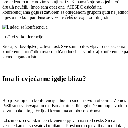
provedenom tu te novim znanjima i vještinama koje smo jedni od
drugih naučili. Imao sam opet onaj AIESEC osjećaj na
konferencijama gdje si zatvoren sa određenom grupom ljudi na jedn
mjestu i nakon par dana se više ne želiš odvojiti od tih ljudi.
Luđaci sa konferencije
Sreća, zadovoljstvo, zahvalnost. Sve sam to doživljavao i osjećao na
konferenciji međutim ova se priča odnosi na sami kraj konferencije pa
idemo lagano u istu.
Ima li cvjećarne igdje blizu?
Bio je zadnji dan konferencije i hodali smo Titovom ulicom u Zenici.
Pošli smo sa ćevapa prema Bonaparte kafiću gdje ćemo popiti zadnju
kavu i nakon toga će ljudi krenuti na autobuse kućama.
Izlazimo iz ćevabdžinice i krenemo pjevati na sred ceste. Sreća i
veselje kao da su svatovi u pitanju. Prestanemo pjevati na trenutak i ja