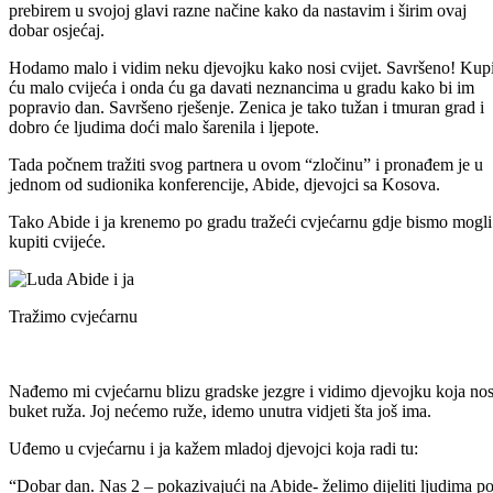
prebirem u svojoj glavi razne načine kako da nastavim i širim ovaj
dobar osjećaj.
Hodamo malo i vidim neku djevojku kako nosi cvijet. Savršeno! Kupi
ću malo cvijeća i onda ću ga davati neznancima u gradu kako bi im
popravio dan. Savršeno rješenje. Zenica je tako tužan i tmuran grad i
dobro će ljudima doći malo šarenila i ljepote.
Tada počnem tražiti svog partnera u ovom “zločinu” i pronađem je u
jednom od sudionika konferencije, Abide, djevojci sa Kosova.
Tako Abide i ja krenemo po gradu tražeći cvjećarnu gdje bismo mogli
kupiti cvijeće.
Tražimo cvjećarnu
Nađemo mi cvjećarnu blizu gradske jezgre i vidimo djevojku koja nos
buket ruža. Joj nećemo ruže, idemo unutra vidjeti šta još ima.
Uđemo u cvjećarnu i ja kažem mladoj djevojci koja radi tu:
“Dobar dan. Nas 2 – pokazivajući na Abide- želimo dijeliti ljudima p