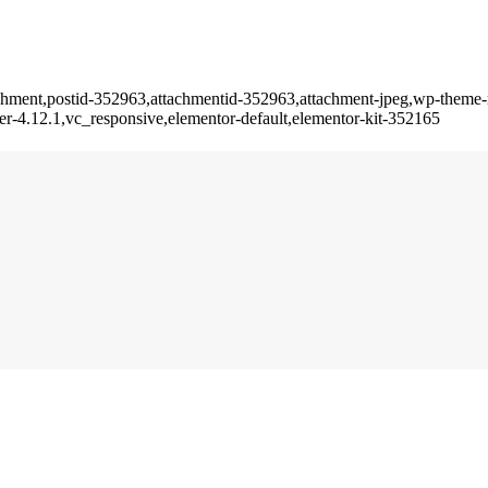
ttachment,postid-352963,attachmentid-352963,attachment-jpeg,wp-theme
er-4.12.1,vc_responsive,elementor-default,elementor-kit-352165