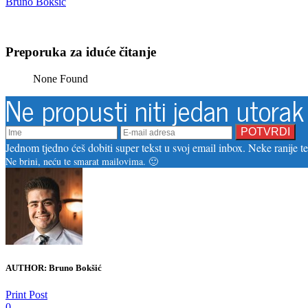
Bruno Bokšić
Preporuka za iduće čitanje
None Found
Ne propusti niti jedan utorak
Jednom tjedno ćeš dobiti super tekst u svoj email inbox. Neke ranije tek
Ne brini, neću te smarat mailovima. 🙂
AUTHOR:
Bruno Bokšić
Print Post
0