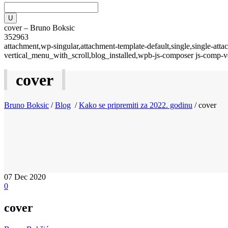
cover – Bruno Boksic
352963
attachment,wp-singular,attachment-template-default,single,single-a
vertical_menu_with_scroll,blog_installed,wpb-js-composer js-comp-v
cover
Bruno Boksic
/
Blog
/
Kako se pripremiti za 2022. godinu
/
cover
07
Dec 2020
0
cover