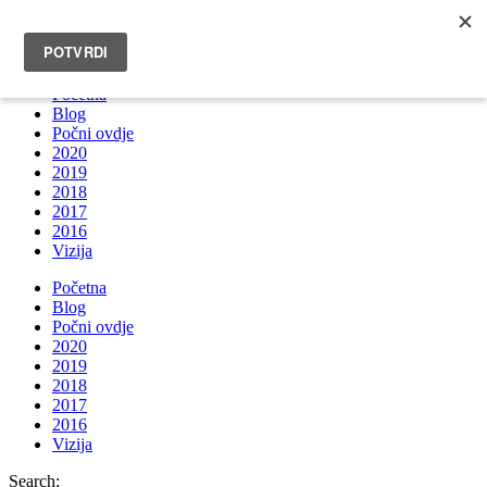
INFO@BRUNOBOKSIC.COM
Početna
Blog
Počni ovdje
2020
2019
2018
2017
2016
Vizija
Početna
Blog
Počni ovdje
2020
2019
2018
2017
2016
Vizija
Search: