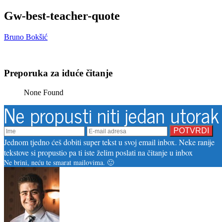
Gw-best-teacher-quote
Bruno Bokšić
Preporuka za iduće čitanje
None Found
Ne propusti niti jedan utorak
Jednom tjedno ćeš dobiti super tekst u svoj email inbox. Neke ranije
tekstove si propustio pa ti iste želim poslati na čitanje u inbox
Ne brini, neću te smarat mailovima. 🙂