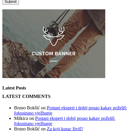
Latest Posts
LATEST COMMENTS
Bruno Bokšić
on
Postani ekspert i dobij posao kakav poželiš:
fokusirano vježbanje
Milkica
on
Postani ekspert i dobij posao kakav poželiš:
fokusirano vježbanje
Bruno Bokšić
on
Za koji kurac živiš?