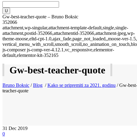
Gw-best-teacher-quote – Bruno Boksic
352066
attachment,wp-singular,attachment-template-default,single,single-
attachment,postid-352066,attachmentid-352066,attachment-jpeg,wp-
theme-moose,eltd-cpt-1.0,ajax_fade,page_not_loaded,,moose-ver-1.5,
vertical_menu_with_scroll,smooth_scroll,no_animation_on_touch,blo
js-composer js-comp-ver-4.12.1,vc_responsive,elementor-
default,elementor-kit-352165
Gw-best-teacher-quote
Bruno Boksic
/
Blog
/
Kako se pripremiti za 2021. godinu
/
Gw-best
teacher-quote
31
Dec 2019
0