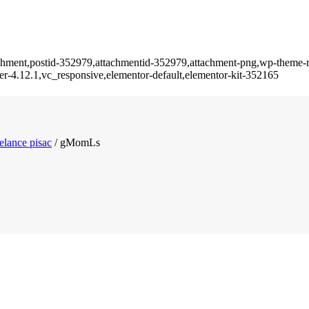
ttachment,postid-352979,attachmentid-352979,attachment-png,wp-theme-
er-4.12.1,vc_responsive,elementor-default,elementor-kit-352165
elance pisac
/
gMomLs