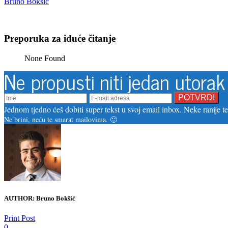
Bruno Bokšić
Preporuka za iduće čitanje
None Found
Ne propusti niti jedan utorak
Jednom tjedno ćeš dobiti super tekst u svoj email inbox. Neke ranije tek
Ne brini, neću te smarat mailovima. 🙂
AUTHOR:
Bruno Bokšić
Print Post
0