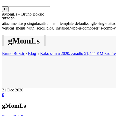
gMomLs – Bruno Boksic
352979
attachment,wp-singular,attachment-template-default,single,single-a
vertical_menu_with_scroll,blog_installed,wpb-js-composer js-comp-v
gMomLs
Bruno Boksic
/
Blog
/
Kako sam u 2020. zaradio 51,454 KM kao fre
21
Dec 2020
0
gMomLs