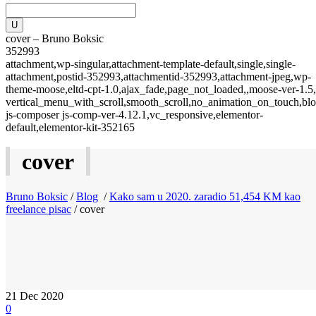
cover – Bruno Boksic
352993
attachment,wp-singular,attachment-template-default,single,single-
attachment,postid-352993,attachmentid-352993,attachment-jpeg,wp-
theme-moose,eltd-cpt-1.0,ajax_fade,page_not_loaded,,moose-ver-1.5,
vertical_menu_with_scroll,smooth_scroll,no_animation_on_touch,blo
js-composer js-comp-ver-4.12.1,vc_responsive,elementor-
default,elementor-kit-352165
cover
Bruno Boksic
/
Blog
/
Kako sam u 2020. zaradio 51,454 KM kao
freelance pisac
/
cover
21
Dec 2020
0