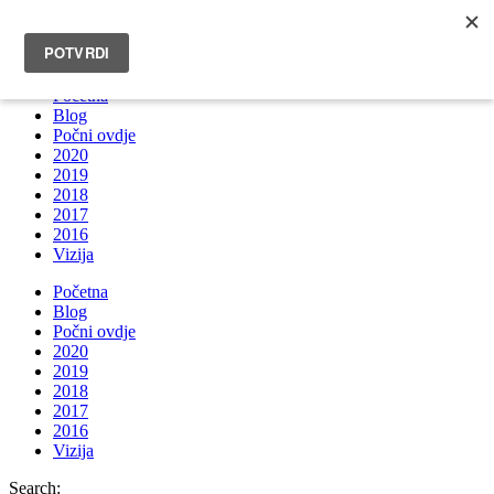
INFO@BRUNOBOKSIC.COM
Početna
Blog
Počni ovdje
2020
2019
2018
2017
2016
Vizija
Početna
Blog
Počni ovdje
2020
2019
2018
2017
2016
Vizija
Search: