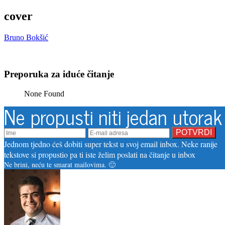
cover
Bruno Bokšić
Preporuka za iduće čitanje
None Found
Ne propusti niti jedan utorak
Jednom tjedno ćeš dobiti super tekst u svoj email inbox. Neke ranije
tekstove si propustio pa ti iste želim poslati na čitanje u inbox
Ne brini, neću te smarat mailovima. 🙂