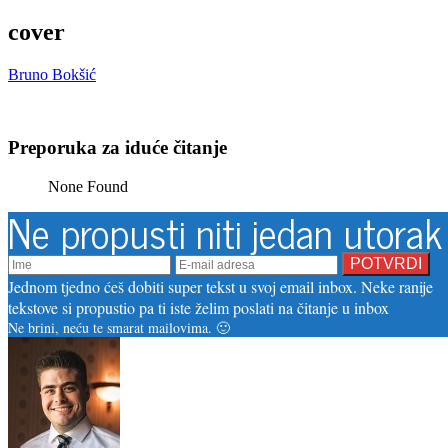
cover
Bruno Bokšić
Preporuka za iduće čitanje
None Found
Ne propusti niti jedan utorak
Jednom tjedno ćeš dobiti super tekst u svoj email inbox. Neke ranije
tekstove si propustio pa ti iste želim poslati na čitanje u inbox
Ne brini, neću te smarat mailovima. 🙂