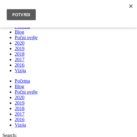
INFO@BRUNOBOKSIC.COM
Početna
Blog
Počni ovdje
2020
2019
2018
2017
2016
Vizija
Početna
Blog
Počni ovdje
2020
2019
2018
2017
2016
Vizija
Search: