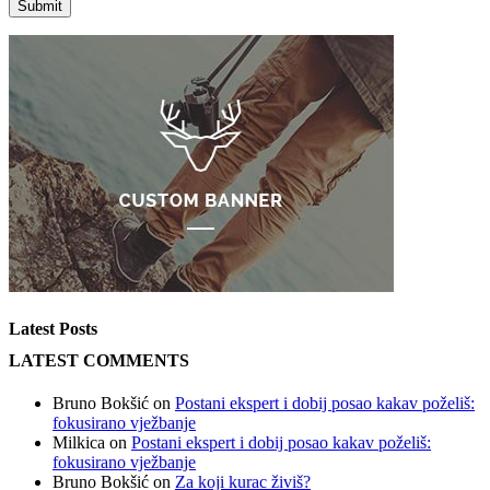
Latest Posts
LATEST COMMENTS
Bruno Bokšić
on
Postani ekspert i dobij posao kakav poželiš:
fokusirano vježbanje
Milkica
on
Postani ekspert i dobij posao kakav poželiš:
fokusirano vježbanje
Bruno Bokšić
on
Za koji kurac živiš?