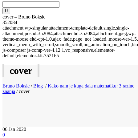
cover – Bruno Boksic
352084
attachment,wp-singular,attachment-template-default,single,single-
attachment,postid-352084,attachmentid-352084,attachment-jpeg,wp-
theme-moose,eltd-cpt-1.0,ajax_fade,page_not_loaded,,moose-ver-1.5,
vertical_menu_with_scroll,smooth_scroll,no_animation_on_touch,blo
js-composer js-comp-ver-4.12.1,vc_responsive,elementor-
default,elementor-kit-352165
cover
Bruno Boksic
/
Blog
/
Kako nam je kuga dala matematiku: 3 razine
znanja
/
cover
06
Jan 2020
0