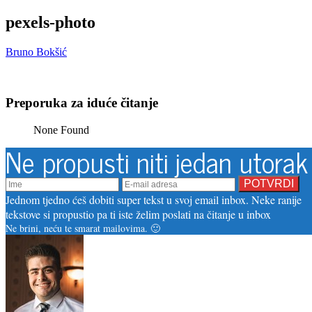
pexels-photo
Bruno Bokšić
Preporuka za iduće čitanje
None Found
Ne propusti niti jedan utorak
Jednom tjedno ćeš dobiti super tekst u svoj email inbox. Neke ranije
tekstove si propustio pa ti iste želim poslati na čitanje u inbox
Ne brini, neću te smarat mailovima. 🙂