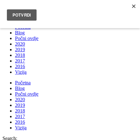
INFO@BRUNOBOKSIC.COM
Početna
Blog
Počni ovdje
2020
2019
2018
2017
2016
Vizija
Početna
Blog
Počni ovdje
2020
2019
2018
2017
2016
Vizija
Search: