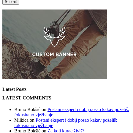
Latest Posts
LATEST COMMENTS
Bruno Bokšić
on
Postani ekspert i dobij posao kakav poželiš:
fokusirano vježbanje
Milkica
on
Postani ekspert i dobij posao kakav poželiš:
fokusirano vježbanje
Bruno Bokšić
on
Za koji kurac živiš?