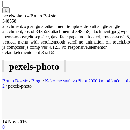
pexels-photo – Bruno Boksic
348558
attachment,wp-singular,attachment-template-default,single,single-
attachment,postid-348558,attachmentid-348558,attachment-jpeg,wp-
theme-moose,eltd-cpt-1.0,ajax_fade,page_not_loaded,,moose-ver-1.5,
vertical_menu_with_scroll,smooth_scroll,no_animation_on_touch,blo
js-composer js-comp-ver-4.12.1,vc_responsive,elementor-
default,elementor-kit-352165
pexels-photo
Bruno Boksic
/
Blog
/
Kako me strah za život 2000 km od kuće.... di
2
/
pexels-photo
14
Nov 2016
0