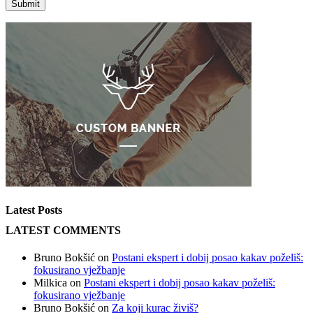
Latest Posts
LATEST COMMENTS
Bruno Bokšić
on
Postani ekspert i dobij posao kakav poželiš:
fokusirano vježbanje
Milkica
on
Postani ekspert i dobij posao kakav poželiš:
fokusirano vježbanje
Bruno Bokšić
on
Za koji kurac živiš?