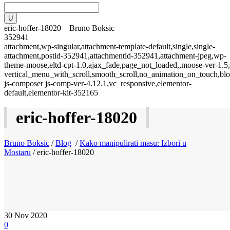
eric-hoffer-18020 – Bruno Boksic
352941
attachment,wp-singular,attachment-template-default,single,single-
attachment,postid-352941,attachmentid-352941,attachment-jpeg,wp-
theme-moose,eltd-cpt-1.0,ajax_fade,page_not_loaded,,moose-ver-1.5,
vertical_menu_with_scroll,smooth_scroll,no_animation_on_touch,blo
js-composer js-comp-ver-4.12.1,vc_responsive,elementor-
default,elementor-kit-352165
eric-hoffer-18020
Bruno Boksic
/
Blog
/
Kako manipulirati masu: Izbori u
Mostaru
/
eric-hoffer-18020
30
Nov 2020
0