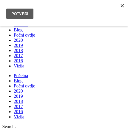
INFO@BRUNOBOKSIC.COM
Početna
Blog
Počni ovdje
2020
2019
2018
2017
2016
Vizija
Početna
Blog
Počni ovdje
2020
2019
2018
2017
2016
Vizija
Search: