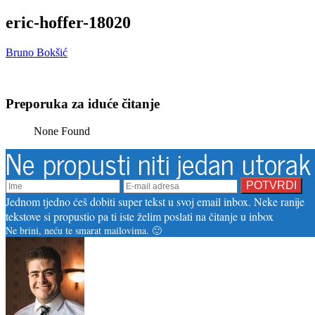
eric-hoffer-18020
Bruno Bokšić
Preporuka za iduće čitanje
None Found
Ne propusti niti jedan utorak
Jednom tjedno ćeš dobiti super tekst u svoj email inbox. Neke ranije
tekstove si propustio pa ti iste želim poslati na čitanje u inbox
Ne brini, neću te smarat mailovima. 🙂