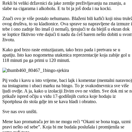
Rekli bi veliki državnici da jake zemlje preživljavanju na znanju, a
slabe na cigarama i alkoholu. E tu bi ja još doda i na kocki.
Znači ovo je više postalo nehumano. Blaženi bili kafići koji nisu trule
ovog društva, to su kladionice. Ova sprave su napravljene da izmuze 
tebe i ono zadnje što imaš (i nemaš), tjerajući te da blejiš u ekran dok
se loptice fiktivno vrte dajući ti nadu da ćeš barem nešto dobiti u svo
životu.
Kako god brzo raste entuzijazam, tako brzo pada i pretvara se u
apatiju. Isto kao nogometna utakmica reprezentacije koja zabije gol u
118 minuti pa ga primi u 120 minuti.
Pij vodu i kavu u isto vrijeme, baci lajk i komentar (mentalni naravno)
na instagramu i ubaci marku na bingo. To je svakodnevnica sve više
ljudi ovdje. A ja, kako u izolaciji živim ovo ne vidim. Sve dok mi se n
prikaže ispred očiju u vidu 17-godišnjih curica koje hodaju iz
Sportplusa do stola gdje im se kava hladi i obratno.
Sve nas ovo uništi.
Mene kao promatrača jer im ne mogu reći “Okani se bona toga, uzmi
pravi nešto od sebe”. Koja bi me budala poslušala i promijenila se