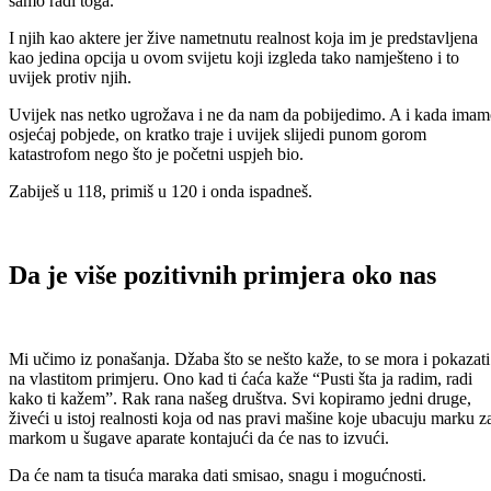
samo radi toga.
I njih kao aktere jer žive nametnutu realnost koja im je predstavljena
kao jedina opcija u ovom svijetu koji izgleda tako namješteno i to
uvijek protiv njih.
Uvijek nas netko ugrožava i ne da nam da pobijedimo. A i kada ima
osjećaj pobjede, on kratko traje i uvijek slijedi punom gorom
katastrofom nego što je početni uspjeh bio.
Zabiješ u 118, primiš u 120 i onda ispadneš.
Da je više pozitivnih primjera oko nas
Mi učimo iz ponašanja. Džaba što se nešto kaže, to se mora i pokazati
na vlastitom primjeru. Ono kad ti ćaća kaže “Pusti šta ja radim, radi
kako ti kažem”. Rak rana našeg društva. Svi kopiramo jedni druge,
živeći u istoj realnosti koja od nas pravi mašine koje ubacuju marku z
markom u šugave aparate kontajući da će nas to izvući.
Da će nam ta tisuća maraka dati smisao, snagu i mogućnosti.