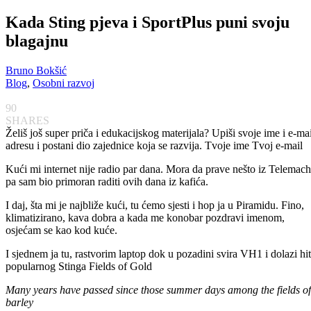
Kada Sting pjeva i SportPlus puni svoju
blagajnu
Bruno Bokšić
Blog
,
Osobni razvoj
90
SHARES
Želiš još super priča i edukacijskog materijala? Upiši svoje ime i e-mai
adresu i postani dio zajednice koja se razvija. Tvoje ime
Tvoj e-mail
Kući mi internet nije radio par dana. Mora da prave nešto iz Telemac
pa sam bio primoran raditi ovih dana iz kafića.
I daj, šta mi je najbliže kući, tu ćemo sjesti i hop ja u Piramidu. Fino,
klimatizirano, kava dobra a kada me konobar pozdravi imenom,
osjećam se kao kod kuće.
I sjednem ja tu, rastvorim laptop dok u pozadini svira VH1 i dolazi hit
popularnog Stinga Fields of Gold
Many years have passed since those summer days among the fields of
barley