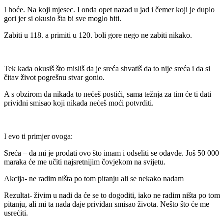
I hoće. Na koji mjesec. I onda opet nazad u jad i čemer koji je duplo
gori jer si okusio šta bi sve moglo biti.
Zabiti u 118. a primiti u 120. boli gore nego ne zabiti nikako.
Tek kada okusiš što misliš da je sreća shvatiš da to nije sreća i da si
čitav život pogrešnu stvar gonio.
A s obzirom da nikada to nećeš postići, sama težnja za tim će ti dati
prividni smisao koji nikada nećeš moći potvrditi.
I evo ti primjer ovoga:
Sreća – da mi je prodati ovo što imam i odseliti se odavde. Još 50 000
maraka će me učiti najsretnijim čovjekom na svijetu.
Akcija- ne radim ništa po tom pitanju ali se nekako nadam
Rezultat- živim u nadi da će se to dogoditi, iako ne radim ništa po tom
pitanju, ali mi ta nada daje prividan smisao života. Nešto što će me
usrećiti.