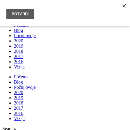
INFO@BRUNOBOKSIC.COM
Početna
Blog
Počni ovdje
2020
2019
2018
2017
2016
Vizija
Početna
Blog
Počni ovdje
2020
2019
2018
2017
2016
Vizija
Search: