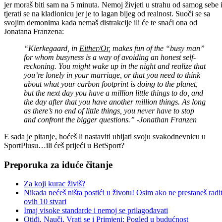
jer moraš biti sam na 5 minuta. Nemoj živjeti u strahu od samog sebe 
tjerati se na kladionicu jer je to lagan bijeg od realnost. Suoči se sa
svojim demonima kada nemaš distrakcije ili će te snaći ona od
Jonatana Franzena:
“Kierkegaard, in
Either/Or
, makes fun of the “busy man”
for whom busyness is a way of avoiding an honest self-
reckoning. You might wake up in the night and realize that
you’re lonely in your marriage, or that you need to think
about what your carbon footprint is doing to the planet,
but the next day you have a million little things to do, and
the day after that you have another million things. As long
as there’s no end of little things, you never have to stop
and confront the bigger questions.” -Jonathan Franzen
E sada je pitanje, hoćeš li nastaviti ubijati svoju svakodnevnicu u
SportPlusu…ili ćeš prijeći u BetSport?
Preporuka za iduće čitanje
Za koji kurac živiš?
Nikada nećeš ništa postići u životu! Osim ako ne prestaneš radit
ovih 10 stvari
Imaj visoke standarde i nemoj se prilagođavati
Otiđi, Nauči, Vrati se i Primjeni: Pogled u budućnost