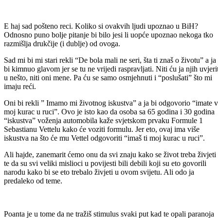
E haj sad pošteno reci. Koliko si ovakvih ljudi upoznao u BiH?
Odnosno puno bolje pitanje bi bilo jesi li uopće upoznao nekoga tko
razmišlja drukčije (i dublje) od ovoga.
Sad mi bi mi stari rekli “De bola mali ne seri, šta ti znaš o životu” a ja
bi kimnuo glavom jer se tu ne vrijedi raspravljati. Niti ću ja njih uvjeri
u nešto, niti oni mene. Pa ću se samo osmjehnuti i “poslušati” što mi
imaju reći.
Oni bi rekli ” Imamo mi životnog iskustva” a ja bi odgovorio “imate v
moj kurac u ruci”. Ovo je isto kao da osoba sa 65 godina i 30 godina
“iskustva” voženja automobila kaže svjetskom prvaku Formule 1
Sebastianu Vettelu kako će voziti formulu. Jer eto, ovaj ima više
iskustva na što će mu Vettel odgovoriti “imaš ti moj kurac u ruci”.
Ali hajde, zanemarit ćemo onu da svi znaju kako se život treba živjeti
te da su svi veliki mislioci u povijesti bili debili koji su eto govorili
narodu kako bi se eto trebalo živjeti u ovom svijetu. Ali odo ja
predaleko od teme.
Poanta je u tome da ne tražiš stimulus svaki put kad te opali paranoja