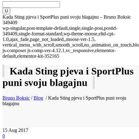
Kada Sting pjeva i SportPlus puni svoju blagajnu – Bruno Boksic
349409
wp-singular,post-template-default,single,single-post,postid-
349409,single-format-standard,wp-theme-moose,eltd-cpt-
1.0,ajax_fade,page_not_loaded,,moose-ver-1.5,
vertical_menu_with_scroll,smooth_scroll,no_animation_on_touch,blo
js-composer js-comp-ver-4.12.1,vc_responsive,elementor-
default,elementor-kit-352165
Kada Sting pjeva i SportPlus
puni svoju blagajnu
Bruno Boksic
/
Blog
/
Kada Sting pjeva i SportPlus puni svoju
blagajnu
15
Aug 2017
0