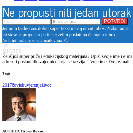
Ne propusti niti jedan utorak
Jednom tjedno ćeš dobiti super tekst u svoj email inbox. Neke ranije
tekstove si propustio pa ti iste želim poslati na čitanje u inbox
Ne brini, neću te smarat mailovima. 🙂
90
SHARES
Želiš još super priča i edukacijskog materijala? Upiši svoje ime i e-mai
adresu i postani dio zajednice koja se razvija. Tvoje ime
Tvoj e-mail
Tags:
2017
čovjek
uvjerenja
život
AUTHOR:
Bruno Bokšić