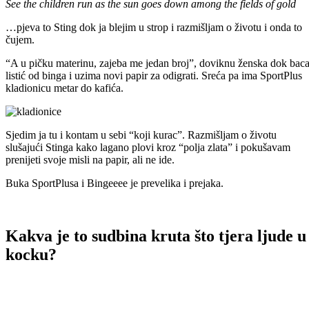
See the children run as the sun goes down among the fields of gold
…pjeva to Sting dok ja blejim u strop i razmišljam o životu i onda to
čujem.
“A u pičku materinu, zajeba me jedan broj”, doviknu ženska dok bac
listić od binga i uzima novi papir za odigrati. Sreća pa ima SportPlus
kladionicu metar do kafića.
Sjedim ja tu i kontam u sebi “koji kurac”. Razmišljam o životu
slušajući Stinga kako lagano plovi kroz “polja zlata” i pokušavam
prenijeti svoje misli na papir, ali ne ide.
Buka SportPlusa i Bingeeee je prevelika i prejaka.
Kakva je to sudbina kruta što tjera ljude u
kocku?