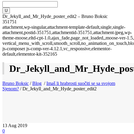
Dr_Jekyll_and_Mr_Hyde_poster_edit2 – Bruno Boksic
351751
attachment,wp-singular,attachment-template-default,single,single-
attachment,postid-351751,attachmentid-351751,attachment-jpeg,wp-
theme-moose,eltd-cpt-1.0,ajax_fade,page_not_loaded,,moose-ver-1.5,
vertical_menu_with_scroll,smooth_scroll,no_animation_on_touch,blo
js-composer js-comp-ver-4.12.1,vc_responsive,elementor-
default,elementor-kit-352165
Dr_Jekyll_and_Mr_Hyde_post
Bruno Boksic
/
Blog
/
Imaš li hrabrosti suočiti se sa svojom
Sjenom?
/
Dr_Jekyll_and_Mr_Hyde_poster_edit2
13
Aug 2019
0