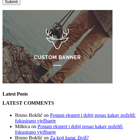
Latest Posts
LATEST COMMENTS
Bruno Bokšić
on
Postani ekspert i dobij posao kakav poželiš:
fokusirano vježbanje
Milkica
on
Postani ekspert i dobij posao kakav poželiš:
fokusirano vježbanje
Bruno Bokšić
on
Za koji kurac živiš?