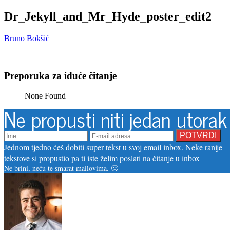
Dr_Jekyll_and_Mr_Hyde_poster_edit2
Bruno Bokšić
Preporuka za iduće čitanje
None Found
Ne propusti niti jedan utorak
Jednom tjedno ćeš dobiti super tekst u svoj email inbox. Neke ranije
tekstove si propustio pa ti iste želim poslati na čitanje u inbox
Ne brini, neću te smarat mailovima. 🙂