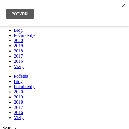
INFO@BRUNOBOKSIC.COM
Početna
Blog
Počni ovdje
2020
2019
2018
2017
2016
Vizija
Početna
Blog
Počni ovdje
2020
2019
2018
2017
2016
Vizija
Search: