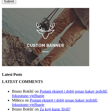
Latest Posts
LATEST COMMENTS
Bruno Bokšić
on
Postani ekspert i dobij posao kakav poželiš:
fokusirano vježbanje
Milkica
on
Postani ekspert i dobij posao kakav poželiš:
fokusirano vježbanje
Bruno Bokšić
on
Za koji kurac živiš?