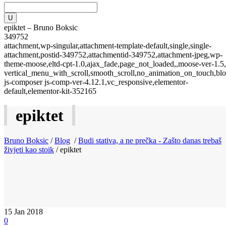
epiktet – Bruno Boksic
349752
attachment,wp-singular,attachment-template-default,single,single-
attachment,postid-349752,attachmentid-349752,attachment-jpeg,wp-
theme-moose,eltd-cpt-1.0,ajax_fade,page_not_loaded,,moose-ver-1.5,
vertical_menu_with_scroll,smooth_scroll,no_animation_on_touch,blo
js-composer js-comp-ver-4.12.1,vc_responsive,elementor-
default,elementor-kit-352165
epiktet
Bruno Boksic
/
Blog
/
Budi stativa, a ne prečka - Zašto danas trebaš
živjeti kao stoik
/
epiktet
15
Jan 2018
0