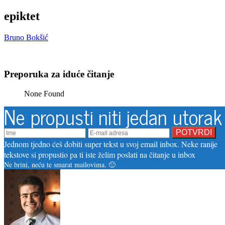
epiktet
Bruno Bokšić
Preporuka za iduće čitanje
None Found
Ne propusti niti jedan utorak
Jednom tjedno ćeš dobiti super tekst u svoj email inbox. Neke ranije
tekstove si propustio pa ti iste želim poslati na čitanje u inbox
Ne brini, neću te smarat mailovima. 🙂