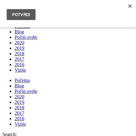
INFO@BRUNOBOKSIC.COM
Početna
Blog
Počni ovdje
2020
2019
2018
2017
2016
Vizija
Početna
Blog
Počni ovdje
2020
2019
2018
2017
2016
Vizija
Search: