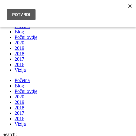
INFO@BRUNOBOKSIC.COM
Početna
Blog
Počni ovdje
2020
2019
2018
2017
2016
Vizija
Početna
Blog
Počni ovdje
2020
2019
2018
2017
2016
Vizija
Search: