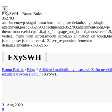
FXySWH – Bruno Boksic
352793
attachment,wp-singular,attachment-template-default,single,single-
attachment,postid-352793,attachmentid-352793,attachment-jpeg,wp-
theme-moose,eltd-cpt-1.0,ajax_fade,page_not_loaded,,moose-ver-1.5,
vertical_menu_with_scroll,smooth_scroll,no_animation_on_touch,blo
js-composer js-comp-ver-4.12.1,vc_responsive,elementor-
default,elementor-kit-352165
FXySWH
Bruno Boksic
/
Blog
/
Aditivni i multiplikativni sustavi: Zašto ne vidi
rezultate u svom životu
/
FXySWH
31
Aug 2020
0