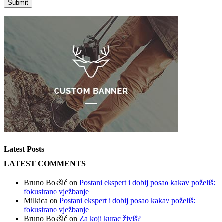
Latest Posts
LATEST COMMENTS
Bruno Bokšić
on
Postani ekspert i dobij posao kakav poželiš:
fokusirano vježbanje
Milkica
on
Postani ekspert i dobij posao kakav poželiš:
fokusirano vježbanje
Bruno Bokšić
on
Za koji kurac živiš?