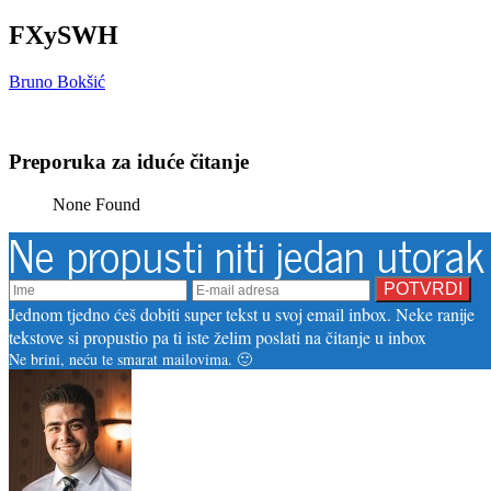
FXySWH
Bruno Bokšić
Preporuka za iduće čitanje
None Found
Ne propusti niti jedan utorak
Jednom tjedno ćeš dobiti super tekst u svoj email inbox. Neke ranije
tekstove si propustio pa ti iste želim poslati na čitanje u inbox
Ne brini, neću te smarat mailovima. 🙂