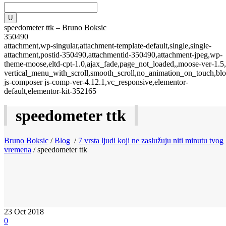
speedometer ttk – Bruno Boksic
350490
attachment,wp-singular,attachment-template-default,single,single-
attachment,postid-350490,attachmentid-350490,attachment-jpeg,wp-
theme-moose,eltd-cpt-1.0,ajax_fade,page_not_loaded,,moose-ver-1.5,
vertical_menu_with_scroll,smooth_scroll,no_animation_on_touch,blo
js-composer js-comp-ver-4.12.1,vc_responsive,elementor-
default,elementor-kit-352165
speedometer ttk
Bruno Boksic
/
Blog
/
7 vrsta ljudi koji ne zaslužuju niti minutu tvog
vremena
/
speedometer ttk
23
Oct 2018
0