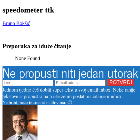
speedometer ttk
Bruno Bokšić
Preporuka za iduće čitanje
None Found
Ne propusti niti jedan utorak
Jednom tjedno ćeš dobiti super tekst u svoj email inbox. Neke ranije
tekstove si propustio pa ti iste želim poslati na čitanje u inbox
Ne brini, neću te smarat mailovima. 🙂