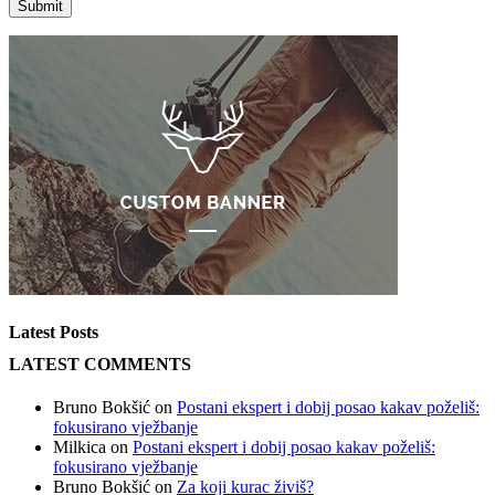
Latest Posts
LATEST COMMENTS
Bruno Bokšić
on
Postani ekspert i dobij posao kakav poželiš:
fokusirano vježbanje
Milkica
on
Postani ekspert i dobij posao kakav poželiš:
fokusirano vježbanje
Bruno Bokšić
on
Za koji kurac živiš?