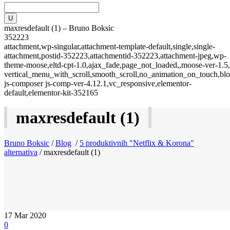
maxresdefault (1) – Bruno Boksic
352223
attachment,wp-singular,attachment-template-default,single,single-
attachment,postid-352223,attachmentid-352223,attachment-jpeg,wp-
theme-moose,eltd-cpt-1.0,ajax_fade,page_not_loaded,,moose-ver-1.5,
vertical_menu_with_scroll,smooth_scroll,no_animation_on_touch,blo
js-composer js-comp-ver-4.12.1,vc_responsive,elementor-
default,elementor-kit-352165
maxresdefault (1)
Bruno Boksic
/
Blog
/
5 produktivnih "Netflix & Korona"
alternativa
/
maxresdefault (1)
17
Mar 2020
0