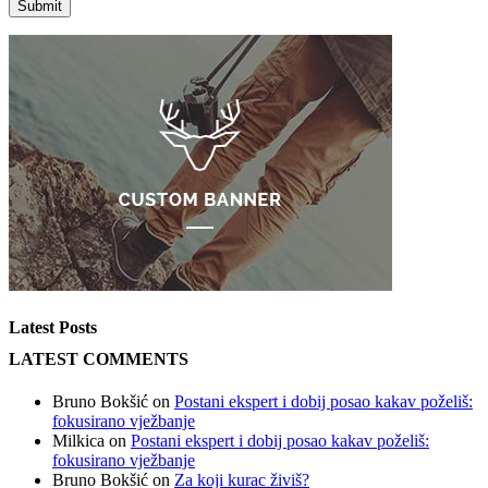
Latest Posts
LATEST COMMENTS
Bruno Bokšić
on
Postani ekspert i dobij posao kakav poželiš:
fokusirano vježbanje
Milkica
on
Postani ekspert i dobij posao kakav poželiš:
fokusirano vježbanje
Bruno Bokšić
on
Za koji kurac živiš?