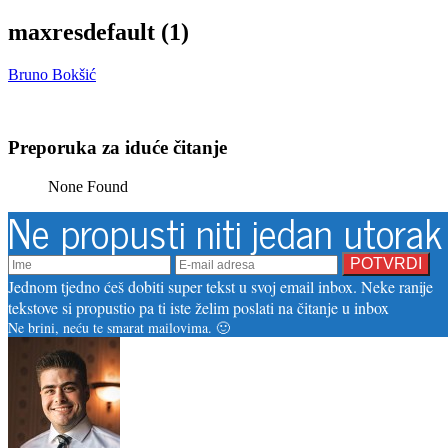
maxresdefault (1)
Bruno Bokšić
Preporuka za iduće čitanje
None Found
Ne propusti niti jedan utorak
Jednom tjedno ćeš dobiti super tekst u svoj email inbox. Neke ranije
tekstove si propustio pa ti iste želim poslati na čitanje u inbox
Ne brini, neću te smarat mailovima. 🙂