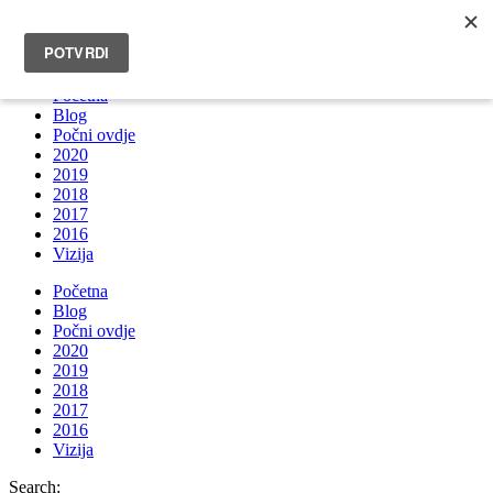
INFO@BRUNOBOKSIC.COM
Početna
Blog
Počni ovdje
2020
2019
2018
2017
2016
Vizija
Početna
Blog
Počni ovdje
2020
2019
2018
2017
2016
Vizija
Search: