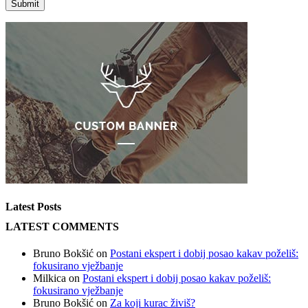
Latest Posts
LATEST COMMENTS
Bruno Bokšić
on
Postani ekspert i dobij posao kakav poželiš:
fokusirano vježbanje
Milkica
on
Postani ekspert i dobij posao kakav poželiš:
fokusirano vježbanje
Bruno Bokšić
on
Za koji kurac živiš?