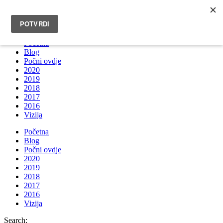
INFO@BRUNOBOKSIC.COM
Početna
Blog
Počni ovdje
2020
2019
2018
2017
2016
Vizija
Početna
Blog
Počni ovdje
2020
2019
2018
2017
2016
Vizija
Search: