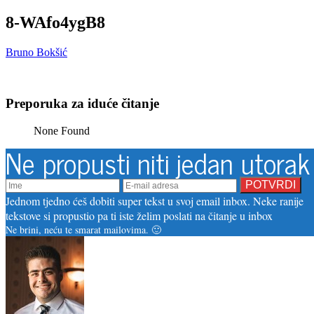
8-WAfo4ygB8
Bruno Bokšić
Preporuka za iduće čitanje
None Found
Ne propusti niti jedan utorak
Jednom tjedno ćeš dobiti super tekst u svoj email inbox. Neke ranije
tekstove si propustio pa ti iste želim poslati na čitanje u inbox
Ne brini, neću te smarat mailovima. 🙂