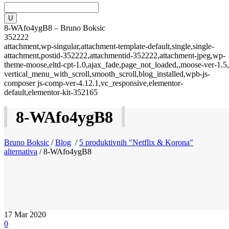
8-WAfo4ygB8 – Bruno Boksic
352222
attachment,wp-singular,attachment-template-default,single,single-
attachment,postid-352222,attachmentid-352222,attachment-jpeg,wp-
theme-moose,eltd-cpt-1.0,ajax_fade,page_not_loaded,,moose-ver-1.5,
vertical_menu_with_scroll,smooth_scroll,blog_installed,wpb-js-
composer js-comp-ver-4.12.1,vc_responsive,elementor-
default,elementor-kit-352165
8-WAfo4ygB8
Bruno Boksic
/
Blog
/
5 produktivnih "Netflix & Korona"
alternativa
/
8-WAfo4ygB8
17
Mar 2020
0