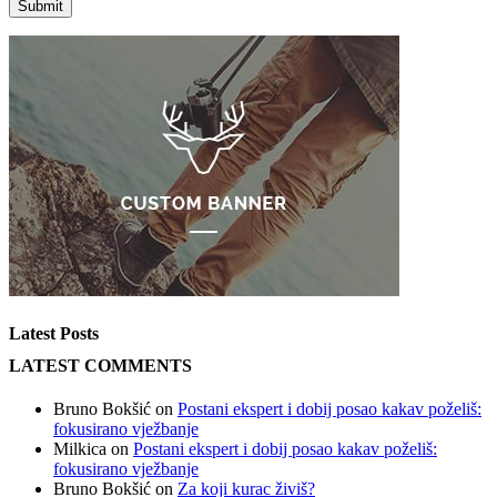
Latest Posts
LATEST COMMENTS
Bruno Bokšić
on
Postani ekspert i dobij posao kakav poželiš:
fokusirano vježbanje
Milkica
on
Postani ekspert i dobij posao kakav poželiš:
fokusirano vježbanje
Bruno Bokšić
on
Za koji kurac živiš?