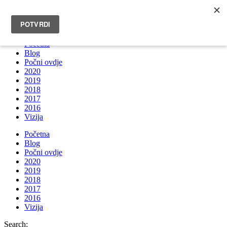
INFO@BRUNOBOKSIC.COM
Početna
Blog
Počni ovdje
2020
2019
2018
2017
2016
Vizija
Početna
Blog
Počni ovdje
2020
2019
2018
2017
2016
Vizija
Search: