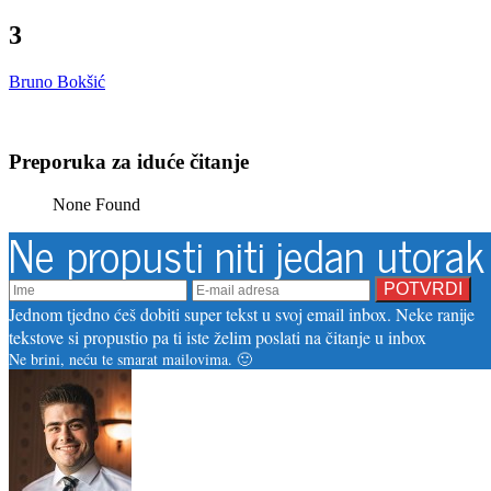
3
Bruno Bokšić
Preporuka za iduće čitanje
None Found
Ne propusti niti jedan utorak
Jednom tjedno ćeš dobiti super tekst u svoj email inbox. Neke ranije
tekstove si propustio pa ti iste želim poslati na čitanje u inbox
Ne brini, neću te smarat mailovima. 🙂