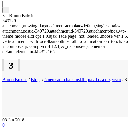
3 – Bruno Boksic
349729
attachment,wp-singular,attachment-template-default,single,single-
attachment,postid-349729,attachmentid-349729,attachment-jpeg,wp-
theme-moose,eltd-cpt-1.0,ajax_fade,page_not_loaded,,moose-ver-1.5,
vertical_menu_with_scroll,smooth_scroll,no_animation_on_touch,blo
js-composer js-comp-ver-4.12.1,vc_responsive,elementor-
default,elementor-kit-352165
3
Bruno Boksic
/
Blog
/
5 nepisanih balkanskih pravila za razgovor
/
3
08
Jan 2018
0