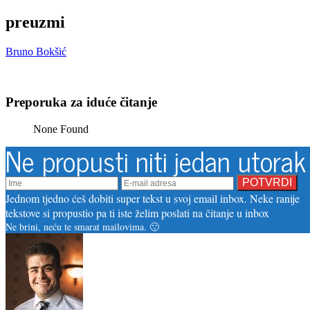
preuzmi
Bruno Bokšić
Preporuka za iduće čitanje
None Found
Ne propusti niti jedan utorak
Jednom tjedno ćeš dobiti super tekst u svoj email inbox. Neke ranije
tekstove si propustio pa ti iste želim poslati na čitanje u inbox
Ne brini, neću te smarat mailovima. 🙂