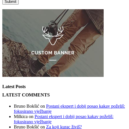
Latest Posts
LATEST COMMENTS
Bruno Bokšić
on
Postani ekspert i dobij posao kakav poželiš:
fokusirano vježbanje
Milkica
on
Postani ekspert i dobij posao kakav poželiš:
fokusirano vježbanje
Bruno Bokšić
on
Za koji kurac živiš?