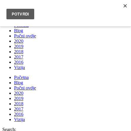
INFO@BRUNOBOKSIC.COM
Početna
Blog
Počni ovdje
2020
2019
2018
2017
2016
Vizija
Početna
Blog
Počni ovdje
2020
2019
2018
2017
2016
Vizija
Search: