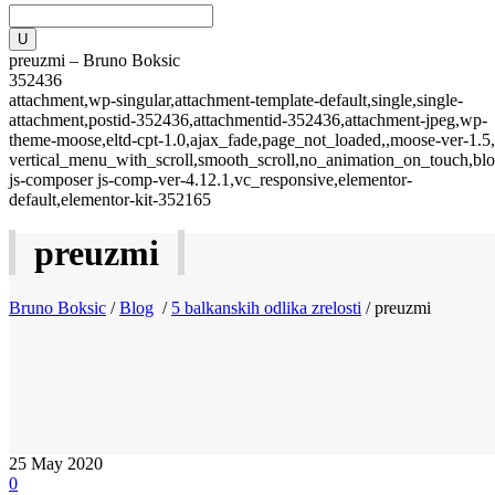
preuzmi – Bruno Boksic
352436
attachment,wp-singular,attachment-template-default,single,single-
attachment,postid-352436,attachmentid-352436,attachment-jpeg,wp-
theme-moose,eltd-cpt-1.0,ajax_fade,page_not_loaded,,moose-ver-1.5,
vertical_menu_with_scroll,smooth_scroll,no_animation_on_touch,blo
js-composer js-comp-ver-4.12.1,vc_responsive,elementor-
default,elementor-kit-352165
preuzmi
Bruno Boksic
/
Blog
/
5 balkanskih odlika zrelosti
/
preuzmi
25
May 2020
0