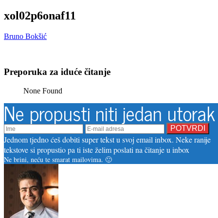
xol02p6onaf11
Bruno Bokšić
Preporuka za iduće čitanje
None Found
Ne propusti niti jedan utorak
Jednom tjedno ćeš dobiti super tekst u svoj email inbox. Neke ranije
tekstove si propustio pa ti iste želim poslati na čitanje u inbox
Ne brini, neću te smarat mailovima. 🙂