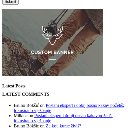
Latest Posts
LATEST COMMENTS
Bruno Bokšić
on
Postani ekspert i dobij posao kakav poželiš:
fokusirano vježbanje
Milkica
on
Postani ekspert i dobij posao kakav poželiš:
fokusirano vježbanje
Bruno Bokšić
on
Za koji kurac živiš?