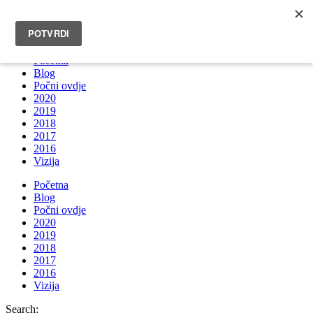
INFO@BRUNOBOKSIC.COM
Početna
Blog
Počni ovdje
2020
2019
2018
2017
2016
Vizija
Početna
Blog
Počni ovdje
2020
2019
2018
2017
2016
Vizija
Search: