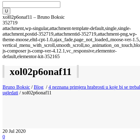
xol02p6onaf11 – Bruno Boksic
352719
attachment,wp-singular,attachment-template-default,single,single-
attachment,postid-352719,attachmentid-352719,attachment-png,wp-
theme-moose,eltd-cpt-1.0,ajax_fade,page_not_loaded,,moose-ver-1.5,
vertical_menu_with_scroll,smooth_scroll,no_animation_on_touch,blo
js-composer js-comp-ver-4.12.1,vc_responsive,elementor-
default,elementor-kit-352165
xol02p6onaf11
Bruno Boksic
/
Blog
/
4 neznana primjera hrabrosti u koje bi se trebal
ugledati
/
xol02p6onaf11
20
Jul 2020
0