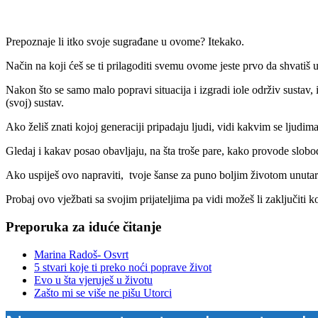
Prepoznaje li itko svoje sugrađane u ovome? Itekako.
Način na koji ćeš se ti prilagoditi svemu ovome jeste prvo da shvatiš 
Nakon što se samo malo popravi situacija i izgradi iole održiv sustav, 
(svoj) sustav.
Ako želiš znati kojoj generaciji pripadaju ljudi, vidi kakvim se ljudim
Gledaj i kakav posao obavljaju, na šta troše pare, kako provode slobodn
Ako uspiješ ovo napraviti, tvoje šanse za puno boljim životom unutar
Probaj ovo vježbati sa svojim prijateljima pa vidi možeš li zaključiti k
Preporuka za iduće čitanje
Marina Radoš- Osvrt
5 stvari koje ti preko noći poprave život
Evo u šta vjeruješ u životu
Zašto mi se više ne pišu Utorci