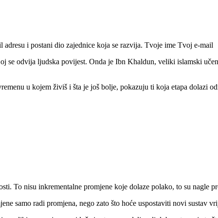
il adresu i postani dio zajednice koja se razvija. Tvoje ime
Tvoj e-mail
se odvija ljudska povijest. Onda je Ibn Khaldun, veliki islamski učenja
remenu u kojem živiš i šta je još bolje, pokazuju ti koja etapa dolazi od
šlosti. To nisu inkrementalne promjene koje dolaze polako, to su nagle 
jene samo radi promjena, nego zato što hoće uspostaviti novi sustav vrije