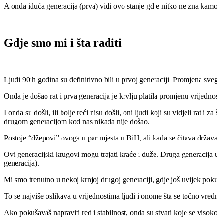
A onda iduća generacija (prva) vidi ovo stanje gdje nitko ne zna kamo 
Gdje smo mi i šta raditi
Ljudi 90ih godina su definitivno bili u prvoj generaciji. Promjena svega
Onda je došao rat i prva generacija je krvlju platila promjenu vrijedn
I onda su došli, ili bolje reći nisu došli, oni ljudi koji su vidjeli rat i 
drugom generacijom kod nas nikada nije došao.
Postoje “džepovi” ovoga u par mjesta u BiH, ali kada se čitava država
Ovi generacijski krugovi mogu trajati kraće i duže. Druga generacija u
generacija).
Mi smo trenutno u nekoj krnjoj drugoj generaciji, gdje još uvijek pok
To se najviše oslikava u vrijednostima ljudi i onome šta se točno vred
Ako pokušavaš napraviti red i stabilnost, onda su stvari koje se visoko