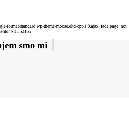
single-format-standard,wp-theme-moose,eltd-cpt-1.0,ajax_fade,page_not
mentor-kit-352165
kojem smo mi