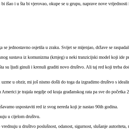
bi išao i u šta bi vjerovao, okupe se u grupu, naprave nove vrijednosti
 se jednostavno osjetila u zraku. Svijet se mijenjao, države se raspadale,
osnog sustava iz komunizma (krnjeg) u neki tranzicijski model koji ide 
za šta su ljudi ginuli i krenuli graditi novo društvo. Ali taj red koji treba 
 uzme u obzir, mi još nismo došli do toga da izgradimo društvo s ideali
 Americi je trajala negdje od kraja građanskog rata pa sve do početka 2
ušavamo uspostaviti red iz svog nereda koji je nastao 90ih godina.
nuju u cijelom društvu.
 vrednuju u društvo poslušnost, odanost, sigurnost, slušanje autoriteta, 