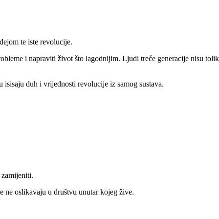
ejom te iste revolucije.
probleme i napraviti život što lagodnijim. Ljudi treće generacije nisu toli
u isisaju duh i vrijednosti revolucije iz samog sustava.
o zamijeniti.
iše ne oslikavaju u društvu unutar kojeg žive.