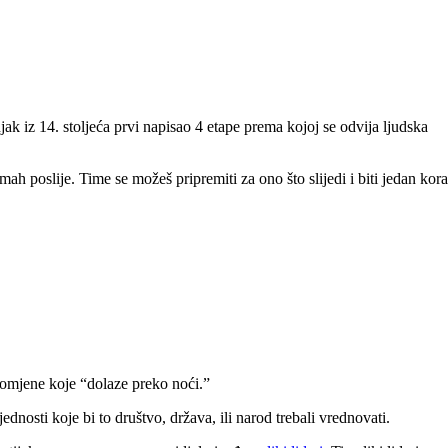
k iz 14. stoljeća prvi napisao 4 etape prema kojoj se odvija ljudska
mah poslije. Time se možeš pripremiti za ono što slijedi i biti jedan kor
promjene koje “dolaze preko noći.”
dnosti koje bi to društvo, država, ili narod trebali vrednovati.