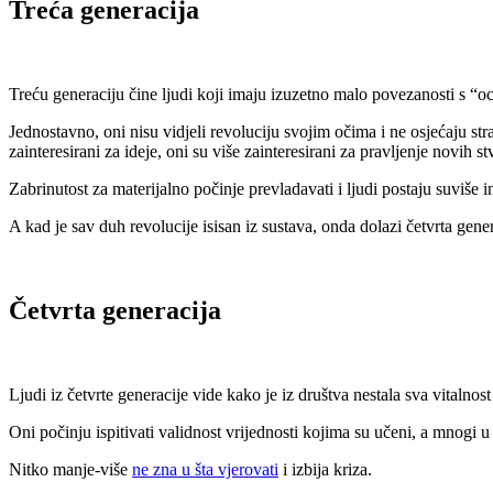
Treća generacija
Treću generaciju čine ljudi koji imaju izuzetno malo povezanosti s “o
Jednostavno, oni nisu vidjeli revoluciju svojim očima i ne osjećaju 
zainteresirani za ideje, oni su više zainteresirani za pravljenje novih st
Zabrinutost za materijalno počinje prevladavati i ljudi postaju suviše i
A kad je sav duh revolucije isisan iz sustava, onda dolazi četvrta gener
Četvrta generacija
Ljudi iz četvrte generacije vide kako je iz društva nestala sva vitalnost 
Oni počinju ispitivati validnost vrijednosti kojima su učeni, a mnogi u
Nitko manje-više
ne zna u šta vjerovati
i izbija kriza.