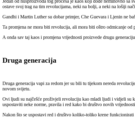
Jedan od nusproizvoda tog procesa je kaos koji dođe neminovno sa svim
ostave svoj trag na tim revolucijama, neki na bolji, a neki na lošiji nač
Gandhi i Martin Luther su dobar primjer, Che Guevara i Ljenin ne ba
Ta promjena ne mora biti revolucija, ali mora biti oštro odmicanje od p
A onda sav taj kaos i promjena vrijednosti proizvede drugu generacij
Druga generacija
Druga generacija vapi za redom jer su bili tu tijekom nereda revolucij
novom svijetu.
Ovi ljudi su najčešće proživjeli revoluciju kao mladi ljudi i vidjeli s
uspostaviti neke norme, pravila i red kako bi društvo novih vrijednost
Nakon što se uspostavi red i društvo koliko-toliko krene funkcionirat