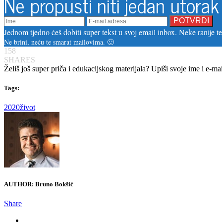
Ne propusti niti jedan utorak
Jednom tjedno ćeš dobiti super tekst u svoj email inbox. Neke ranije tek
Ne brini, neću te smarat mailovima. 🙂
158
SHARES
Želiš još super priča i edukacijskog materijala? Upiši svoje ime i e-ma
Tags:
2020
život
AUTHOR:
Bruno Bokšić
Share