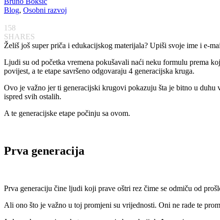
Bruno Bokšić
Blog
,
Osobni razvoj
158
SHARES
Želiš još super priča i edukacijskog materijala? Upiši svoje ime i e-ma
Ljudi su od početka vremena pokušavali naći neku formulu prema kojoj 
povijest, a te etape savršeno odgovaraju 4 generacijska kruga.
Ovo je važno jer ti generacijski krugovi pokazuju šta je bitno u duhu v
ispred svih ostalih.
A te generacijske etape počinju sa ovom.
Prva generacija
Prva generaciju čine ljudi koji prave oštri rez čime se odmiču od pro
Ali ono što je važno u toj promjeni su vrijednosti. Oni ne rade te prom