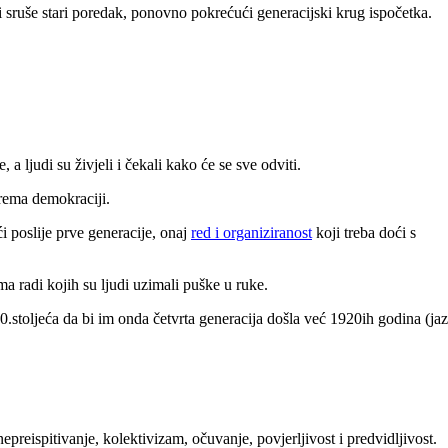
 i sruše stari poredak, ponovno pokrećući generacijski krug ispočetka.
 a ljudi su živjeli i čekali kako će se sve odviti.
prema demokraciji.
doći poslije prve generacije, onaj
red i organiziranost
koji treba doći s
ma radi kojih su ljudi uzimali puške u ruke.
0.stoljeća da bi im onda četvrta generacija došla već 1920ih godina (ja
nepreispitivanje, kolektivizam, očuvanje, povjerljivost i predvidljivost.