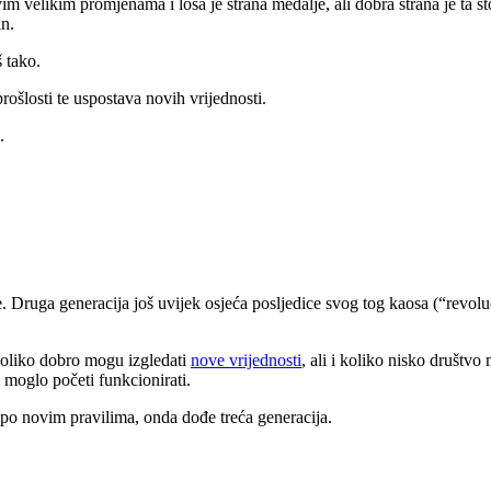
 velikim promjenama i loša je strana medalje, ali dobra strana je ta š
in.
š tako.
rošlosti te uspostava novih vrijednosti.
u.
e. Druga generacija još uvijek osjeća posljedice svog tog kaosa (“revolu
u koliko dobro mogu izgledati
nove vrijednosti
, ali i koliko nisko društvo
i moglo početi funkcionirati.
i po novim pravilima, onda dođe treća generacija.