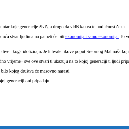
unutar koje generacije živiš, a drugo da vidiš kakva te budućnost čeka.
iduća stvar ljudima na pameti će biti
ekonomija i samo
ekonomija.
To ve
a dive i koga idoliziraju. Je li hvale likove poput Srebrnog Malinaša koji
o vrijeme– sve ove stvari ti ukazuju na to kojoj generaciji ti ljudi prip
 bilo kojeg društva će masovno narasti.
ojoj generaciji oni pripadaju.