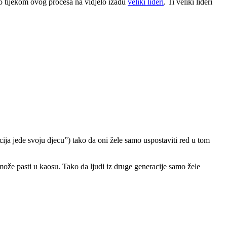
to tijekom ovog procesa na vidjelo izađu
veliki lideri
. Ti veliki lideri
cija jede svoju djecu”) tako da oni žele samo uspostaviti red u tom
 može pasti u kaosu. Tako da ljudi iz druge generacije samo žele