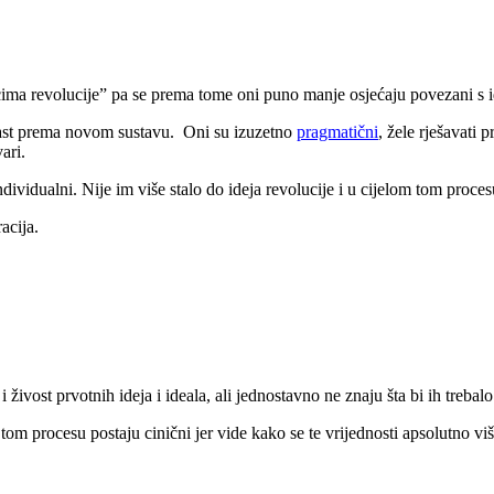
cima revolucije” pa se prema tome oni puno manje osjećaju povezani s id
strast prema novom sustavu. Oni su izuzetno
pragmatični
, žele rješavati 
vari.
ndividualni. Nije im više stalo do ideja revolucije i u cijelom tom proces
acija.
i živost prvotnih ideja i ideala, ali jednostavno ne znaju šta bi ih trebal
 tom procesu postaju cinični jer vide kako se te vrijednosti apsolutno v