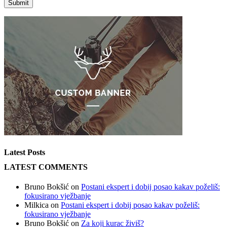
Latest Posts
LATEST COMMENTS
Bruno Bokšić
on
Postani ekspert i dobij posao kakav poželiš:
fokusirano vježbanje
Milkica
on
Postani ekspert i dobij posao kakav poželiš:
fokusirano vježbanje
Bruno Bokšić
on
Za koji kurac živiš?