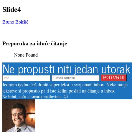
Slide4
Bruno Bokšić
Preporuka za iduće čitanje
None Found
Ne propusti niti jedan utorak
Jednom tjedno ćeš dobiti super tekst u svoj email inbox. Neke ranije
tekstove si propustio pa ti iste želim poslati na čitanje u inbox
Ne brini, neću te smarat mailovima. 🙂