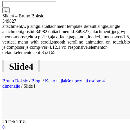
Slide4 – Bruno Boksic
349827
attachment,wp-singular,attachment-template-default,single,single-
attachment,postid-349827,attachmentid-349827,attachment-jpeg,wp-
theme-moose,eltd-cpt-1.0,ajax_fade,page_not_loaded,,moose-ver-1.5,
vertical_menu_with_scroll,smooth_scroll,no_animation_on_touch,blo
js-composer js-comp-ver-4.12.1,vc_responsive,elementor-
default,elementor-kit-352165
Slide4
Bruno Boksic
/
Blog
/
Kako najlakše upoznati osobu: 4
dimenzije
/
Slide4
20
Feb 2018
0