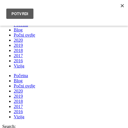
INFO@BRUNOBOKSIC.COM
Početna
Blog
Počni ovdje
2020
2019
2018
2017
2016
Vizija
Početna
Blog
Počni ovdje
2020
2019
2018
2017
2016
Vizija
Search: