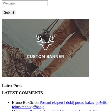
Latest Posts
LATEST COMMENTS
Bruno Bokšić
on
Postani ekspert i dobij posao kakav poželiš:
fokusirano vježbanje