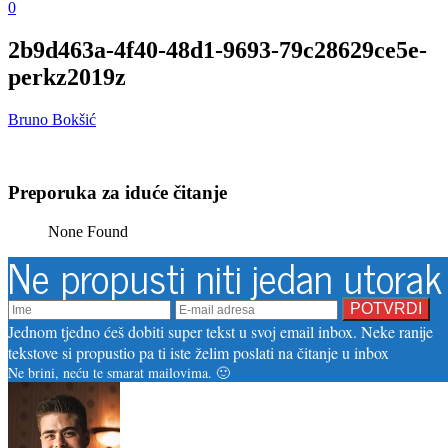
0
2b9d463a-4f40-48d1-9693-79c28629ce5e-
perkz2019z
Bruno Bokšić
Preporuka za iduće čitanje
None Found
Ne propusti niti jedan utorak
Jednom tjedno ćeš dobiti super tekst u svoj email inbox. Neke ranije
tekstove si propustio pa ti iste želim poslati na čitanje u inbox
Ne brini, neću te smarat mailovima. 🙂