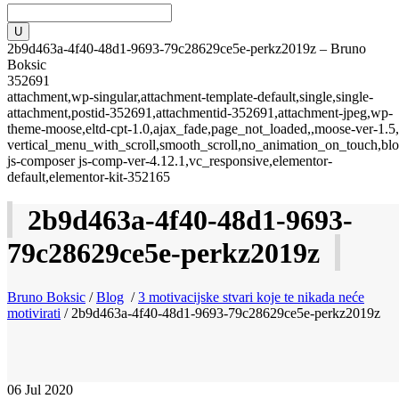
2b9d463a-4f40-48d1-9693-79c28629ce5e-perkz2019z – Bruno
Boksic
352691
attachment,wp-singular,attachment-template-default,single,single-
attachment,postid-352691,attachmentid-352691,attachment-jpeg,wp-
theme-moose,eltd-cpt-1.0,ajax_fade,page_not_loaded,,moose-ver-1.5,
vertical_menu_with_scroll,smooth_scroll,no_animation_on_touch,blo
js-composer js-comp-ver-4.12.1,vc_responsive,elementor-
default,elementor-kit-352165
2b9d463a-4f40-48d1-9693-
79c28629ce5e-perkz2019z
Bruno Boksic
/
Blog
/
3 motivacijske stvari koje te nikada neće
motivirati
/
2b9d463a-4f40-48d1-9693-79c28629ce5e-perkz2019z
06
Jul 2020