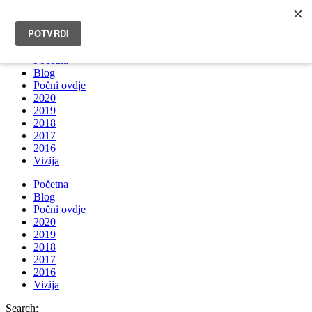
INFO@BRUNOBOKSIC.COM
Početna
Blog
Počni ovdje
2020
2019
2018
2017
2016
Vizija
Početna
Blog
Počni ovdje
2020
2019
2018
2017
2016
Vizija
Search: