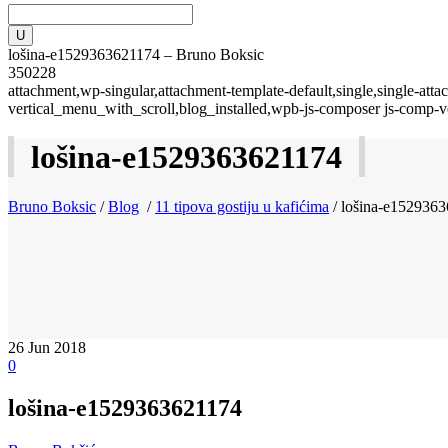
lošina-e1529363621174 – Bruno Boksic
350228
attachment,wp-singular,attachment-template-default,single,single-a
vertical_menu_with_scroll,blog_installed,wpb-js-composer js-comp-v
lošina-e1529363621174
Bruno Boksic
/
Blog
/
11 tipova gostiju u kafićima
/
lošina-e152936
26
Jun 2018
0
lošina-e1529363621174