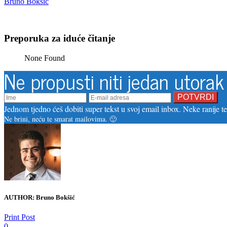
Bruno Bokšić
Preporuka za iduće čitanje
None Found
Ne propusti niti jedan utorak
Jednom tjedno ćeš dobiti super tekst u svoj email inbox. Neke ranije tek
Ne brini, neću te smarat mailovima. 🙂
AUTHOR:
Bruno Bokšić
Print Post
0