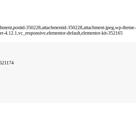
ttachment,postid-350228,attachmentid-350228,attachment-jpeg,wp-theme
er-4.12.1,vc_responsive,elementor-default,elementor-kit-352165
3621174