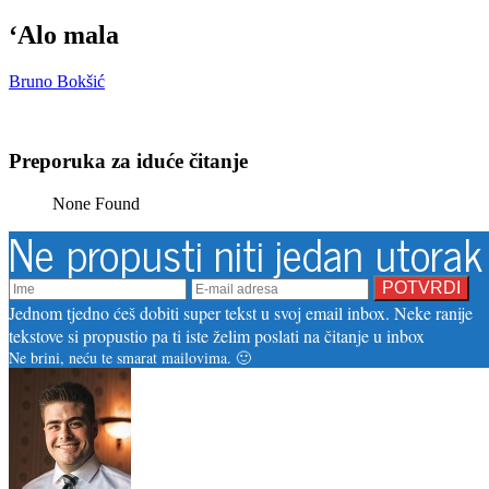
‘Alo mala
Bruno Bokšić
Preporuka za iduće čitanje
None Found
Ne propusti niti jedan utorak
Jednom tjedno ćeš dobiti super tekst u svoj email inbox. Neke ranije
tekstove si propustio pa ti iste želim poslati na čitanje u inbox
Ne brini, neću te smarat mailovima. 🙂