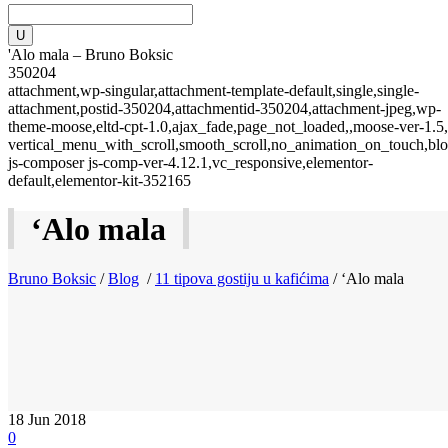
'Alo mala – Bruno Boksic
350204
attachment,wp-singular,attachment-template-default,single,single-
attachment,postid-350204,attachmentid-350204,attachment-jpeg,wp-
theme-moose,eltd-cpt-1.0,ajax_fade,page_not_loaded,,moose-ver-1.5,
vertical_menu_with_scroll,smooth_scroll,no_animation_on_touch,blo
js-composer js-comp-ver-4.12.1,vc_responsive,elementor-
default,elementor-kit-352165
‘Alo mala
Bruno Boksic
/
Blog
/
11 tipova gostiju u kafićima
/
‘Alo mala
18
Jun 2018
0