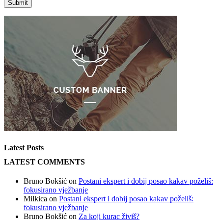
Latest Posts
LATEST COMMENTS
Bruno Bokšić
on
Postani ekspert i dobij posao kakav poželiš:
fokusirano vježbanje
Milkica
on
Postani ekspert i dobij posao kakav poželiš:
fokusirano vježbanje
Bruno Bokšić
on
Za koji kurac živiš?