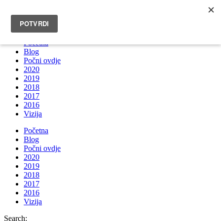
INFO@BRUNOBOKSIC.COM
Početna
Blog
Počni ovdje
2020
2019
2018
2017
2016
Vizija
Početna
Blog
Počni ovdje
2020
2019
2018
2017
2016
Vizija
Search: